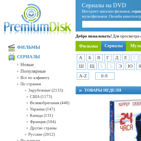
Сериалы на DVD
Интернет магазин фильмов,
сери
мультфильмов. Онлайн кинотеатр
Добро пожаловать!
Для просмотра с
Фильмы
Сериалы
Мул
ФИЛЬМЫ
СЕРИАЛЫ
А
Б
В
Г
Д
Е
Ё
Новые
Ш
Щ
Ь
Ъ
Э
Ю
Популярные
A-Z
0-9
Все по алфавиту
По странам
Зарубежные (2133)
ТОВАРЫ НЕДЕЛИ
США (1173)
Великобритания (448)
Украина (147)
Канада (131)
Франция (104)
Другие страны
Русские (2012)
По жанрам