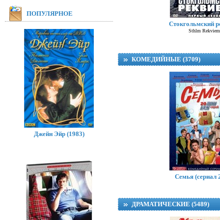
ПОПУЛЯРНОЕ
Стокгольмский р
Sthlm Rekviem
КОМЕДИЙНЫЕ (3709)
Джейн Эйр (1983)
Ничья в польз
Семья (сериал 
ДРАМАТИЧЕСКИЕ (5489)