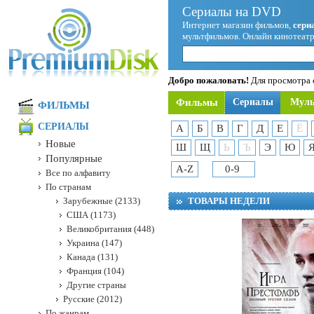
Сериалы на DVD
Интернет магазин фильмов,
сери
мультфильмов. Онлайн кинотеатр
Добро пожаловать!
Для просмотра с
Фильмы
Сериалы
Мул
ФИЛЬМЫ
СЕРИАЛЫ
А
Б
В
Г
Д
Е
Ё
Новые
Ш
Щ
Ь
Ъ
Э
Ю
Популярные
A-Z
0-9
Все по алфавиту
По странам
Зарубежные (2133)
ТОВАРЫ НЕДЕЛИ
США (1173)
Великобритания (448)
Украина (147)
Канада (131)
Франция (104)
Другие страны
Русские (2012)
По жанрам