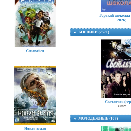
Горький шоколад 
2026)
БОЕВИКИ (2571)
Смывайся
Светлячок (сер
Firefly
МОЛОДЕЖНЫЕ (107)
Новая земля