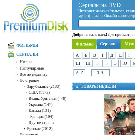
Сериалы на DVD
Интернет магазин фильмов,
сери
мультфильмов. Онлайн кинотеатр
Добро пожаловать!
Для просмотра с
Фильмы
Сериалы
Мул
ФИЛЬМЫ
СЕРИАЛЫ
А
Б
В
Г
Д
Е
Ё
Новые
Ш
Щ
Ь
Ъ
Э
Ю
Популярные
A-Z
0-9
Все по алфавиту
По странам
Зарубежные (2133)
ТОВАРЫ НЕДЕЛИ
США (1173)
Великобритания (448)
Украина (147)
Канада (131)
Франция (104)
Другие страны
Русские (2012)
По жанрам