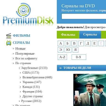
Сериалы на DVD
Интернет магазин фильмов,
сери
Добро пожаловать!
Для просмотра с
Фильмы
Сериалы
ФИЛЬМЫ
СЕРИАЛЫ
А
Б
В
Г
Д
Е
Ё
Новые
Э
Ю
Я
Популярные
A-Z
0-9
Все по алфавиту
По странам
Зарубежные (2133)
ТОВАРЫ НЕДЕЛИ
США (1173)
Великобритания (448)
Украина (147)
Канада (131)
Франция (104)
Другие страны
Русские (2012)
По жанрам