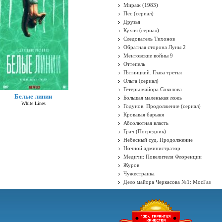
Мираж (1983)
Пёс (сериал)
Друзья
Кухня (сериал)
Следователь Тихонов
Обратная сторона Луны 2
Ментовские войны 9
Оттепель
Пятницкий. Глава третья
Ольга (сериал)
Гетеры майора Соколова
Белые линии
Большая маленькая ложь
White Lines
Годунов. Продолжение (сериал)
Кровавая барыня
Абсолютная власть
Грач (Посредник)
Небесный суд. Продолжение
Ночной администратор
Медичи: Повелители Флоренции
Журов
Чужестранка
Дело майора Черкасова №1: МосГаз