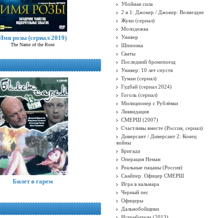
Убойная сила
2 в 1: Джокер / Джокер: Возмездие
Жуки (сериал)
Молодежка
Имя розы (сериал 2019)
Универ
The Name of the Rose
Шпионка
Сваты
Последний бронепоезд
Универ: 10 лет спустя
Туман (сериал)
Гудбай (сериал 2024)
Гоголь (сериал)
Милиционер с Рублёвки
Ликвидация
СМЕРШ (2007)
Счастливы вместе (Россия, сериал)
Диверсант / Диверсант 2: Конец
войны
Бригада
Операция Неман
Реальные пацаны (Россия)
Снайпер. Офицер СМЕРШ
Билет в гарем
Игра в кальмара
Черный пес
Офицеры
Дальнобойщики
Истребители (2013)