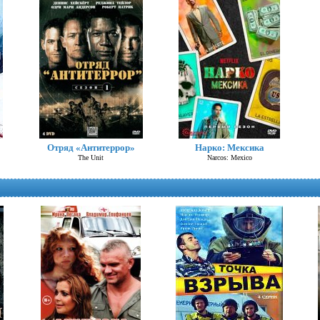
Офис (США)
Отряд «Антитеррор»
Нарко: Мексика
The Office
The Unit
Narcos: Mexico