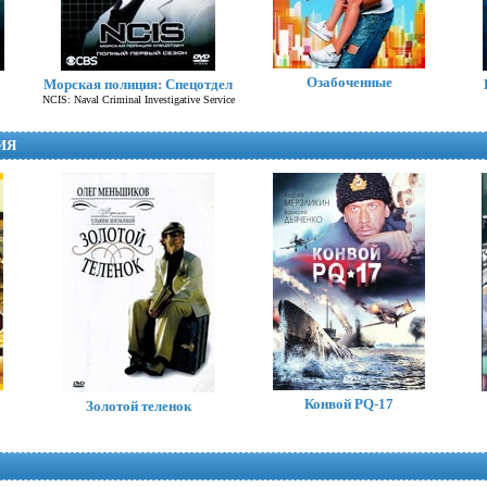
Озабоченные
Морская полиция: Спецотдел
NCIS: Naval Criminal Investigative Service
ИЯ
Особое мнение (сериал)
Minority Report
Конвой PQ-17
Золотой теленок