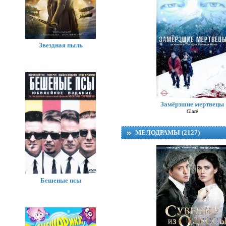
Звездная пыль
Замёрзшие мертвецы
Glacé
МЕЛОДРАМЫ (2127)
Бешеные псы