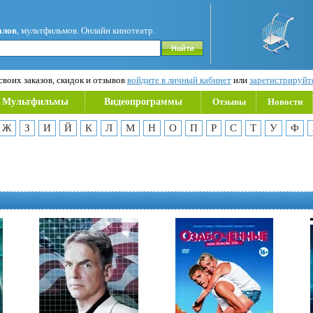
алов
, мультфильмов. Онлайн кинотеатр.
воих заказов, скидок и отзывов
войдите в личный кабинет
или
зарегистрируйт
Мультфильмы
Видеопрограммы
Отзывы
Новости
Ж
З
И
Й
К
Л
М
Н
О
П
Р
С
Т
У
Ф