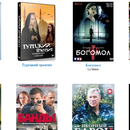
Каменская - 4
Турецкий транзит
Богомол
La Mante