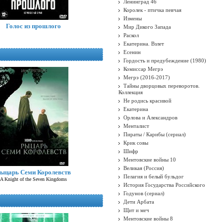
Ленинград 46
Королек - птичка певчая
Измены
Голос из прошлого
Мир Дикого Запада
Раскол
Екатерина. Взлет
Есенин
Гордость и предубеждение (1980)
Комиссар Мегрэ
Мегрэ (2016-2017)
Тайны дворцовых переворотов.
Коллекция
Не родись красивой
Екатерина
Орлова и Александров
Менталист
Пираты / Карибы (сериал)
Крик совы
Шифр
Ментовские войны 10
Великая (Россия)
ыцарь Семи Королевств
Пелагия и белый бульдог
A Knight of the Seven Kingdoms
История Государства Российского
Годунов (сериал)
Дети Арбата
Щит и меч
Ментовские войны 8