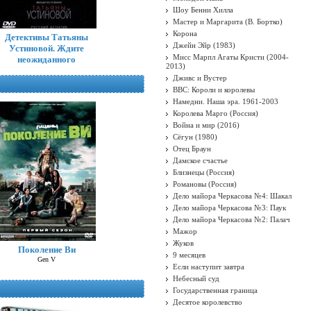
Шоу Бенни Хилла
Мастер и Маргарита (В. Бортко)
Корона
Детективы Татьяны
Джейн Эйр (1983)
Устиновой. Ждите
Мисс Марпл Агаты Кристи (2004-
неожиданного
2013)
Дживс и Вустер
BBC: Короли и королевы
Намедни. Наша эра. 1961-2003
Королева Марго (Россия)
Война и мир (2016)
Сёгун (1980)
Отец Браун
Дамское счастье
Близнецы (Россия)
Романовы (Россия)
Дело майора Черкасова №4: Шакал
Дело майора Черкасова №3: Паук
Дело майора Черкасова №2: Палач
Мажор
Жуков
Поколение Ви
9 месяцев
Gen V
Если наступит завтра
Небесный суд
Государственная граница
Десятое королевство