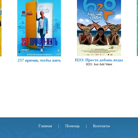
Хелстром
H2O: Просто добавь воды
257 причин, чтобы жить
Helstrom
H2O: Just Add Water
Главная
|
Помощь
|
Контакты
19 : 26.81