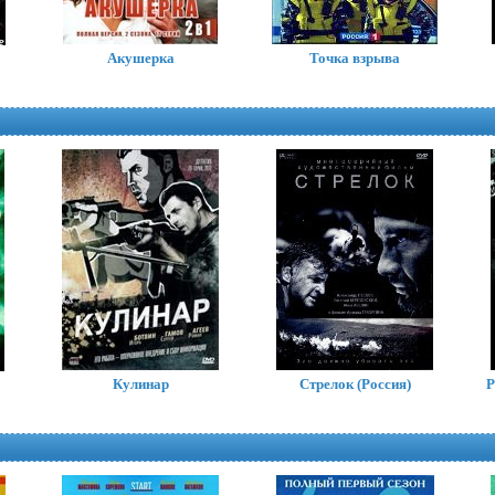
Империя (2021)
Акушерка
Точка взрыва
The Empire
Клан вампиров
Kindred: The Embraced
Кулинар
Стрелок (Россия)
Р