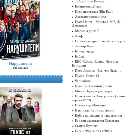
Тайны Ниро Вульфа
Великолепный век
Игра престолов (Blu-Ray)
Александровский сад
Граф Монте - Кристо (1998, Ж.
Депардье)
Марьина роща 2
Альф
Гибель империи. Российский урок
Доктор Хаус
Конец парада
Библия
BBC: Саймон Шама. История
Нарушители
Британии
The Outlaws
Петр Лещенко. Все, что было…
Пуаро: Сезон 13
Чернобыль
Граница: Таежный роман
Миссис Брэдли расследует
Приключения Электроника (мини–
сериал 1979)
Графиня де Монсоро
В поисках капитана Гранта
Война на западном направлении
Кордон следователя Савельева
Сыщик Путилин
Сага о Форсайтах (2002)