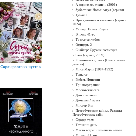
А зори здесь тихие... (2006)
Зубастики: Новый загул (сериал)
Туман 2
Преступление и наказание (сериал
2024)
Универ. Новая общага
В июне 41-го
Третье сентября
Офицеры 2
Снайпер: Оружие возмездия
Стая (сериал, 2009)
Кремниевая долина (Силиконовая
долина)
Сорок розовых кустов
Мисс Марпл (1984-1992)
Танкист
Гибель Империи
Три полуграции
Московская сага
Дом с лилиями
Домашний арест
Мистер Бин
Петербургские тайны / Развязка
Петербургских тайн
Сердца трех
Татьянин день
Место встречи изменить нельзя
Молодой Папа