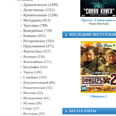
Драматические (2499)
Детективные (1351)
Криминальные (1208)
Проект «Синяя книга»
Мелодрамы (813)
Project Blue Book
Триллеры (788)
Комедийные (729)
ПОСЛЕДНИЕ ПОСТУПЛЕН
Боевики (651)
Исторические (503)
Приключения (475)
Фантастика (357)
Военные (334)
Фэнтезийные (271)
Биографии (161)
Ужасы (149)
Семейные (145)
Документальный (86)
Романтические (55)
Мистика (52)
Офицеры 2
Молодежные (41)
Музыка (39)
Спорт (37)
БЕСТСЕЛЛЕРЫ
Вестерны (35)