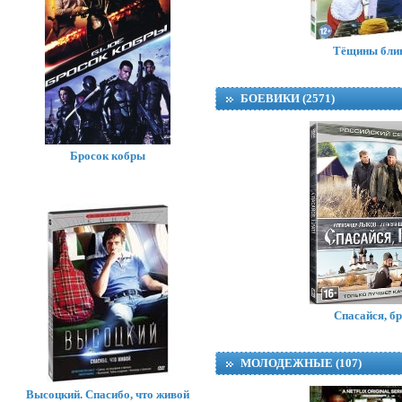
Тёщины бли
БОЕВИКИ (2571)
Бросок кобры
Спасайся, бр
МОЛОДЕЖНЫЕ (107)
Высоцкий. Спасибо, что живой