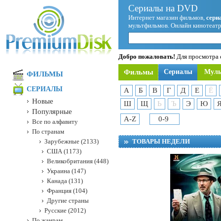
Сериалы на DVD
Интернет магазин фильмов,
сери
мультфильмов. Онлайн кинотеатр
Добро пожаловать!
Для просмотра с
Фильмы
Сериалы
Мул
ФИЛЬМЫ
СЕРИАЛЫ
А
Б
В
Г
Д
Е
Ё
Новые
Ш
Щ
Ь
Ъ
Э
Ю
Популярные
A-Z
0-9
Все по алфавиту
По странам
Зарубежные (2133)
ТОВАРЫ НЕДЕЛИ
США (1173)
Великобритания (448)
Украина (147)
Канада (131)
Франция (104)
Другие страны
Русские (2012)
По жанрам