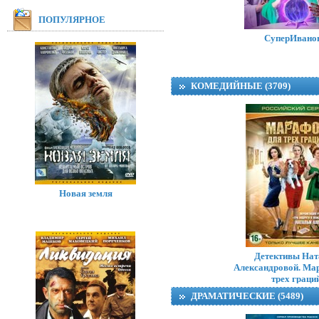
ПОПУЛЯРНОЕ
СуперИвано
КОМЕДИЙНЫЕ (3709)
Новая земля
Голос из прош
Детективы Нат
Александровой. Ма
трех граци
ДРАМАТИЧЕСКИЕ (5489)