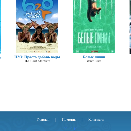
Плащ
H2O: Просто добавь воды
Белые линии
ь
The Cape
H2O: Just Add Water
White Lines
Главная
|
Помощь
|
Контакты
20 : 0.19