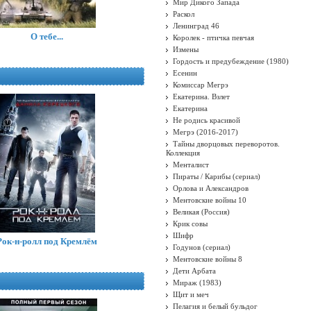
Мир Дикого Запада
Раскол
Ленинград 46
О тебе...
Королек - птичка певчая
Измены
Гордость и предубеждение (1980)
Есенин
Комиссар Мегрэ
Екатерина. Взлет
Екатерина
Не родись красивой
Мегрэ (2016-2017)
Тайны дворцовых переворотов.
Коллекция
Менталист
Пираты / Карибы (сериал)
Орлова и Александров
Ментовские войны 10
Великая (Россия)
Крик совы
Шифр
Рок-н-ролл под Кремлём
Годунов (сериал)
Ментовские войны 8
Дети Арбата
Мираж (1983)
Щит и меч
Пелагия и белый бульдог