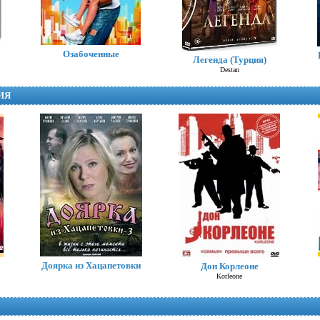
Озабоченные
Легенда (Турция)
Destan
ИЯ
Доярка из Хацапетовки
Дон Корлеоне
Приключения Шерлока
Korleone
Холмса
The Adventures of Sherlock Holmes