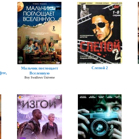
Золотой теленок
Слепой 2
Мальчик поглощает
фте,
Вселенную
Boy Swallows Universe