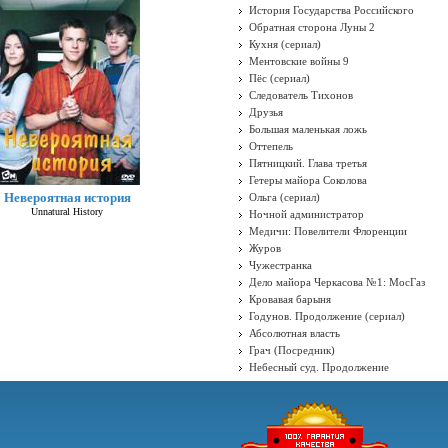
История Государства Российского
Обратная сторона Луны 2
Кухня (сериал)
Ментовские войны 9
Пёс (сериал)
Следователь Тихонов
Друзья
Большая маленькая ложь
Оттепель
Пятницкий. Глава третья
Гетеры майора Соколова
Невероятная история
Ольга (сериал)
Unnatural History
Ночной администратор
Медичи: Повелители Флоренции
Журов
Чужестранка
Дело майора Черкасова №1: МосГаз
Кровавая барыня
Годунов. Продолжение (сериал)
Абсолютная власть
Грач (Посредник)
Небесный суд. Продолжение