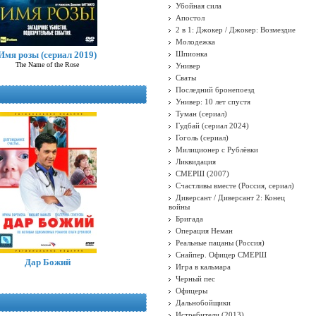
Убойная сила
Апостол
2 в 1: Джокер / Джокер: Возмездие
Молодежка
Имя розы (сериал 2019)
Шпионка
The Name of the Rose
Универ
Сваты
Последний бронепоезд
Универ: 10 лет спустя
Туман (сериал)
Гудбай (сериал 2024)
Гоголь (сериал)
Милиционер с Рублёвки
Ликвидация
СМЕРШ (2007)
Счастливы вместе (Россия, сериал)
Диверсант / Диверсант 2: Конец
войны
Бригада
Операция Неман
Реальные пацаны (Россия)
Снайпер. Офицер СМЕРШ
Дар Божий
Игра в кальмара
Черный пес
Офицеры
Дальнобойщики
Истребители (2013)