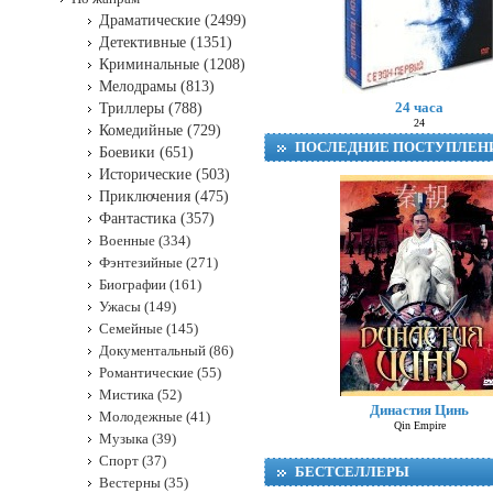
Драматические (2499)
Детективные (1351)
Криминальные (1208)
Мелодрамы (813)
24 часа
Триллеры (788)
24
Комедийные (729)
ПОСЛЕДНИЕ ПОСТУПЛЕН
Боевики (651)
Исторические (503)
Приключения (475)
Фантастика (357)
Военные (334)
Фэнтезийные (271)
Биографии (161)
Ужасы (149)
Семейные (145)
Документальный (86)
Романтические (55)
Мистика (52)
Династия Цинь
Молодежные (41)
Qin Empire
Музыка (39)
Спорт (37)
БЕСТСЕЛЛЕРЫ
Вестерны (35)