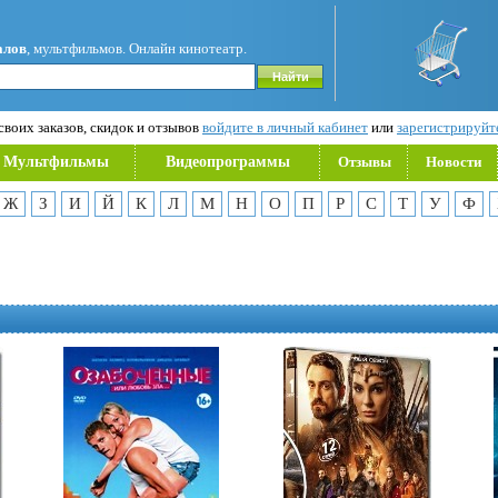
алов
, мультфильмов. Онлайн кинотеатр.
воих заказов, скидок и отзывов
войдите в личный кабинет
или
зарегистрируйт
Мультфильмы
Видеопрограммы
Отзывы
Новости
Ж
З
И
Й
К
Л
М
Н
О
П
Р
С
Т
У
Ф