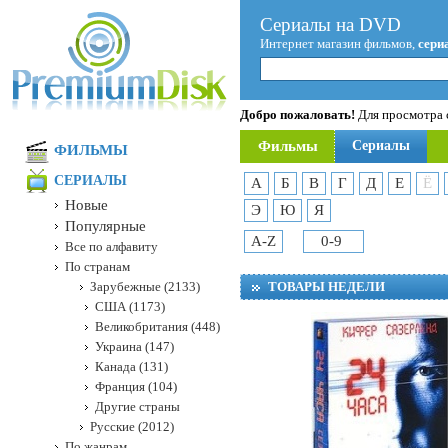
Сериалы на DVD
Интернет магазин фильмов,
сери
Добро пожаловать!
Для просмотра с
Фильмы
Сериалы
ФИЛЬМЫ
СЕРИАЛЫ
А
Б
В
Г
Д
Е
Ё
Новые
Э
Ю
Я
Популярные
A-Z
0-9
Все по алфавиту
По странам
Зарубежные (2133)
ТОВАРЫ НЕДЕЛИ
США (1173)
Великобритания (448)
Украина (147)
Канада (131)
Франция (104)
Другие страны
Русские (2012)
По жанрам