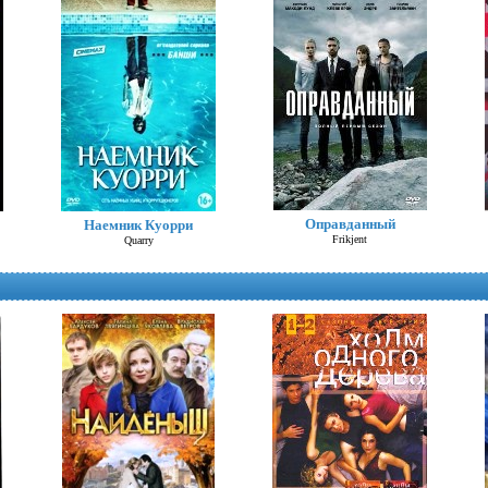
Оправданный
Наемник Куорри
Она написала убийство
Frikjent
Quarry
Murder, She Wrote