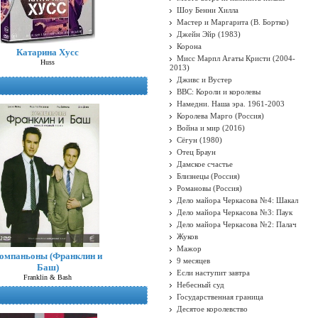
Шоу Бенни Хилла
Мастер и Маргарита (В. Бортко)
Джейн Эйр (1983)
Корона
Катарина Хусс
Мисс Марпл Агаты Кристи (2004-
Huss
2013)
Дживс и Вустер
BBC: Короли и королевы
Намедни. Наша эра. 1961-2003
Королева Марго (Россия)
Война и мир (2016)
Сёгун (1980)
Отец Браун
Дамское счастье
Близнецы (Россия)
Романовы (Россия)
Дело майора Черкасова №4: Шакал
Дело майора Черкасова №3: Паук
Дело майора Черкасова №2: Палач
Жуков
Мажор
омпаньоны (Франклин и
9 месяцев
Баш)
Если наступит завтра
Franklin & Bash
Небесный суд
Государственная граница
Десятое королевство