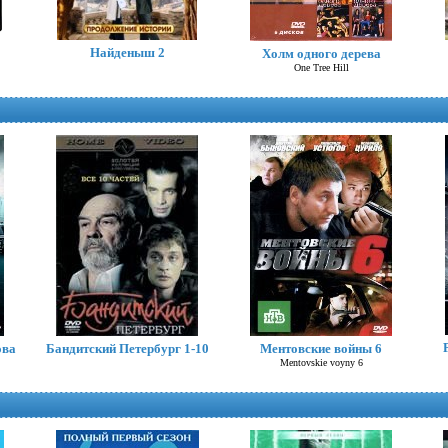
Бермудский треугольник
The Triangle
Найденыш 2
Холм одного дерева
One Tree Hill
Вчера закончилась война
ова
Бандитский Петербург 1-10
Ментовские войны 6
Mentovskie voyny 6