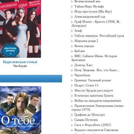
Великолепный век
Тайны Ниро Вульфа
Игра престолов (Blu-Ray)
Александровский сад
Граф Монте - Кристо (1998, Ж.
Депардье)
Альф
Гибель империи. Российский урок
Марьина роща 2
Конец парада
Библия
BBC: Саймон Шама. История
Британии
Королевская семья
Доктор Хаус
The Royals
Петр Лещенко. Все, что было…
Чернобыль
Граница: Таежный роман
Пуаро: Сезон 13
Миссис Брэдли расследует
В поисках капитана Гранта
Война на западном направлении
Приключения Электроника (мини–
сериал 1979)
Графиня де Монсоро
Сыщик Путилин
Сага о Форсайтах (2002)
Кордон следователя Савельева