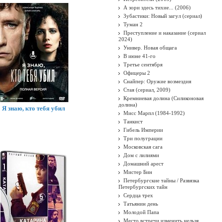
А зори здесь тихие... (2006)
Зубастики: Новый загул (сериал)
Туман 2
Преступление и наказание (сериал
2024)
Универ. Новая общага
В июне 41-го
Третье сентября
Офицеры 2
Снайпер: Оружие возмездия
Стая (сериал, 2009)
Кремниевая долина (Силиконовая
долина)
Я знаю, кто тебя убил
Мисс Марпл (1984-1992)
Танкист
Гибель Империи
Три полуграции
Московская сага
Дом с лилиями
Домашний арест
Мистер Бин
Петербургские тайны / Развязка
Петербургских тайн
Сердца трех
Татьянин день
Молодой Папа
Место встречи изменить нельзя