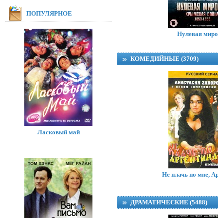
ПОПУЛЯРНОЕ
Нулевая миро
КОМЕДИЙНЫЕ (3709)
Ласковый май
Не плачь по мне, А
Удивительные истор
Amazing Storie
ДРАМАТИЧЕСКИЕ (5488)