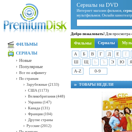
Сериалы на DVD
Интернет магазин фильмов,
сери
мультфильмов. Онлайн кинотеатр
Добро пожаловать!
Для просмотра с
Фильмы
Сериалы
Мул
ФИЛЬМЫ
СЕРИАЛЫ
А
Б
В
Г
Д
Е
Ё
Новые
Ш
Щ
Ь
Ъ
Э
Ю
Популярные
A-Z
0-9
Все по алфавиту
По странам
Зарубежные (2133)
ТОВАРЫ НЕДЕЛИ
США (1173)
Великобритания (448)
Украина (147)
Канада (131)
Франция (104)
Другие страны
Русские (2012)
По жанрам