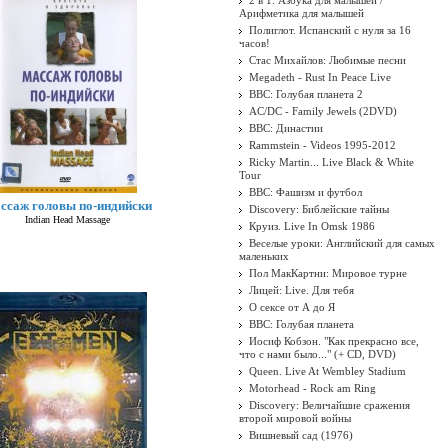
2 в 1: Азбука для малышей /
Арифметика для малышей
Полиглот. Испанский с нуля за 16
часов!
Стас Михайлов: Любимые песни
Megadeth - Rust In Peace Live
BBC: Голубая планета 2
AC/DC - Family Jewels (2DVD)
BBC: Династии
Rammstein - Videos 1995-2012
Ricky Martin... Live Black & White
Tour
BBC: Фашизм и футбол
ссаж головы по-индийски
Discovery: Библейские тайны
Indian Head Massage
Круиз. Live In Omsk 1986
Веселые уроки: Английский для самых
маленьких
Пол МакКартни: Мировое турне
Лицей: Live. Для тебя
О сексе от А до Я
BBC: Голубая планета
Иосиф Кобзон. "Как прекрасно все,
что с нами было..." (+ CD, DVD)
Queen. Live At Wembley Stadium
Motorhead - Rock am Ring
Discovery: Величайшие сражения
второй мировой войны
Вишневый сад (1976)