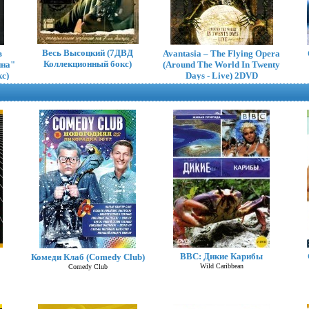
Весь Высоцкий (7ДВД
в
Avantasia – The Flying Opera
Коллекционный бокс)
ина"
(Around The World In Twenty
с)
Days - Live) 2DVD
BBC: Дикие Карибы
Комеди Клаб (Comedy Club)
Mr. Big – What If... 4 DVD
Wild Caribbean
Comedy Club
BoxSet (Коллекционное)