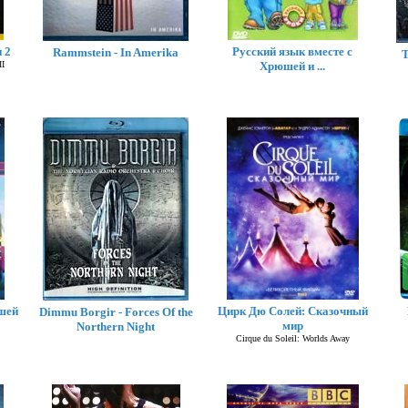
 2
Русский язык вместе с
Rammstein - In Amerika
T
II
Хрюшей и ...
шей
Цирк Дю Солей: Сказочный
Dimmu Borgir - Forces Of the
мир
Northern Night
Cirque du Soleil: Worlds Away