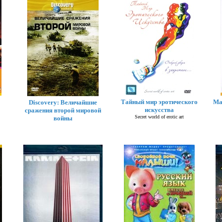
Тайный мир эротического
Ма
Discovery: Величайшие
искусства
сражения второй мировой
Secret world of erotic art
войны