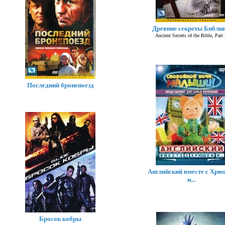
Древние секреты Библии
Ancient Secrets of the Bible, Part 
Последний бронепоезд
Английский вместе с Хрю
и...
Бросок кобры