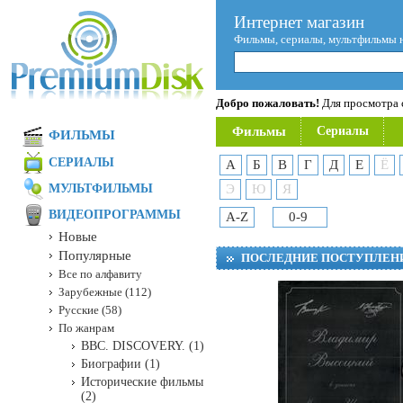
Интернет магазин
Фильмы, сериалы, мультфильмы 
Добро пожаловать!
Для просмотра с
Фильмы
Сериалы
ФИЛЬМЫ
СЕРИАЛЫ
А
Б
В
Г
Д
Е
Ё
МУЛЬТФИЛЬМЫ
Э
Ю
Я
ВИДЕОПРОГРАММЫ
A-Z
0-9
Новые
Популярные
ПОСЛЕДНИЕ ПОСТУПЛЕН
Все по алфавиту
Зарубежные (112)
Русские (58)
По жанрам
BBC. DISCOVERY. (1)
Биографии (1)
Исторические фильмы
(2)