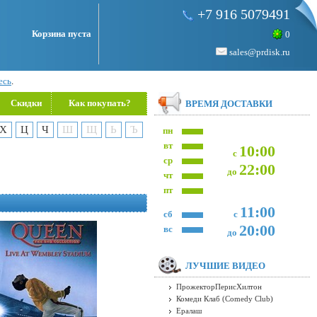
+7 916 5079491
Корзина пуста
0
sales@prdisk.ru
есь
.
Скидки
Как покупать?
ВРЕМЯ ДОСТАВКИ
Х
Ц
Ч
Ш
Щ
Ь
Ъ
пн
вт
10:00
с
ср
22:00
до
чт
пт
11:00
сб
с
20:00
вс
до
ЛУЧШИЕ ВИДЕО
ПрожекторПерисХилтон
Комеди Клаб (Comedy Club)
Ералаш