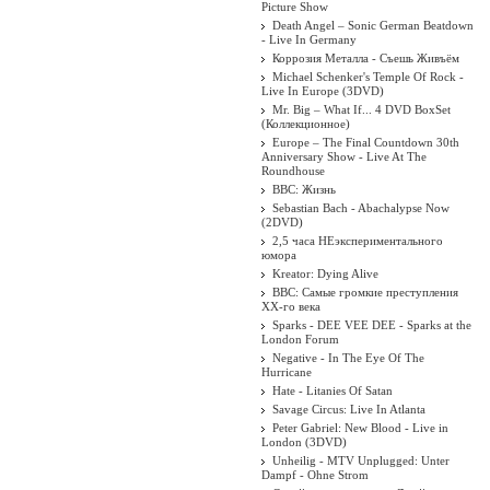
Picture Show
Death Angel ‎– Sonic German Beatdown
- Live In Germany
: Let Us
Коррозия Металла - Съешь Живъём
Hydra Live
Michael Schenker's Temple Of Rock -
Live In Europe (3DVD)
Mr. Big – What If... 4 DVD BoxSet
(Коллекционное)
Europe – The Final Countdown 30th
Anniversary Show - Live At The
Roundhouse
BBC: Жизнь
Sebastian Bach - Abachalypse Now
(2DVD)
2,5 часа НЕэкспериментального
юмора
Kreator: Dying Alive
BBC: Самые громкие преступления
XX-го века
Sparks - DEE VEE DEE - Sparks at the
London Forum
Negative - In The Eye Of The
Hurricane
Hate - Litanies Of Satan
Savage Circus: Live In Atlanta
Peter Gabriel: New Blood - Live in
London (3DVD)
Unheilig - MTV Unplugged: Unter
Dampf - Ohne Strom