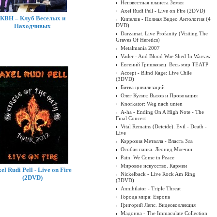
Неизвестная планета Земля
Axel Rudi Pell - Live on Fire (2DVD)
КВН – Клуб Веселых и
Кипелов - Полная Видео Антология (4
Находчивых
DVD)
Darzamat. Live Profanity (Visiting The
Graves Of Heretics)
Metalmania 2007
Vader - And Blood Wae Shed In Warsaw
Евгений Гришковец. Весь мир ТЕАТР
Accept - Blind Rage: Live Chile
(3DVD)
Битва цивилизаций
Олег Кулик: Вызов и Провокация
Knorkator: Weg nach unten
A-ha - Ending On A High Note - The
Final Concert
Vital Remains (Deicide). Evil - Death -
Live
Коррозия Металла - Власть Зла
Особая папка. Леонид Млечин
Pain: We Come in Peace
Мировое искусство. Кармен
el Rudi Pell - Live on Fire
Nickelback - Live Rock Am Ring
(2DVD)
(3DVD)
Annihilator - Triple Threat
Города мира: Европа
Григорий Лепс. Видеоколлекция
Мадонна - The Immaculate Collection