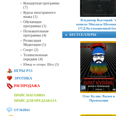
Концертная программа
(7)
Курсы иностранного
языка (1)
Владимир Высоцкий "
Обучающие
записях Михаила Шемяк
программы (1)
(7СД Коллекционный бок
Познавательные
БЕСТСЕЛЛЕРЫ
программы (4)
Релаксация.
Медитация (1)
Спорт (2)
Телевизионные
передачи (4)
Юмор и сатира. Шоу (3)
ИГРЫ PS3
ЭРОТИКА
РАСПРОДАЖА
ПРАЙС МАГАЗИНА
Олег Кулик: Вызов и
Провокация
ПРАЙС ДЛЯ ПРЕДЗАКАЗА
ОТЗЫВЫ