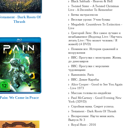
Black Sabbath - Heaven & Hell
Twisted Sister ‎– A Twisted Christmas
Live - A December To Remember
Битва экстрасенсов
estament - Dark Roots Of
Веселые уроки: Учим буквы
Thrash
Megadeth: Countdown To Extinction -
Live
Григорий Лепс: Все самое лучшее и
незабываемое (Водопад Live / Научись
летать Live / Что может человек / Я
живой) (4 DVD)
Помним все. История сражений и
вооружения
BBC: Прогулки с монстрами. Жизнь
до динозавров
BBC: Прогулки с морскими
чудовищами
Rammstein. Paris
BBC: Дикие Карибы
Alice Cooper - Good to See You Again
- Live 1973
Массаж головы по-индийски
Pain: We Come in Peace
Paul McCartney - Good Evening New
York (3DVD)
Стройная мама. Секрет успеха.
Testament - Dark Roots Of Thrash
Воскресение: Научи меня жить.
Выпуск № 3
Royal Hunt - 2016