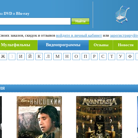
на
DVD
и
Blu-ray
воих заказов, скидок и отзывов
войдите в личный кабинет
или
зарегистрируйт
Мультфильмы
Видеопрограммы
Отзывы
Новости
Ж
З
И
Й
К
Л
М
Н
О
П
Р
С
Т
У
Ф
ИЯ