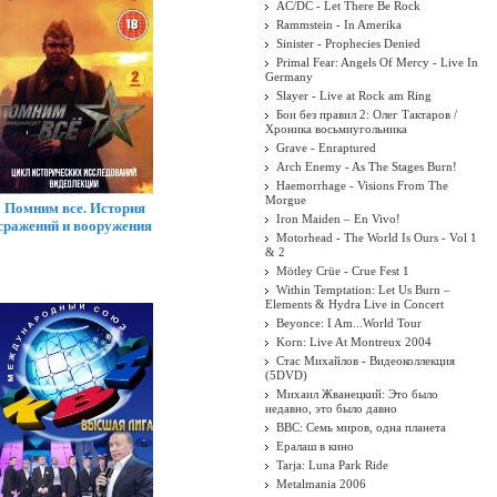
AC/DC - Let There Be Rock
Rammstein - In Amerika
Sinister - Prophecies Denied
Primal Fear: Angels Of Mercy - Live In
Germany
Slayer - Live at Rock am Ring
Бои без правил 2: Олег Тактаров /
Хроника восьмиугольника
Grave - Enraptured
Arch Enemy - As The Stages Burn!
Haemorrhage - Visions From The
Morgue
Помним все. История
Iron Maiden ‎– En Vivo!
сражений и вооружения
Motorhead - The World Is Ours - Vol 1
& 2
Mötley Crüe - Crue Fest 1
Within Temptation: Let Us Burn –
Elements & Hydra Live in Concert
Beyonce: I Am...World Tour
Korn: Live At Montreux 2004
Стас Михайлов - Видеоколлекция
(5DVD)
Михаил Жванецкий: Это было
недавно, это было давно
BBC: Семь миров, одна планета
Ералаш в кино
Tarja: Luna Park Ride
Metalmania 2006