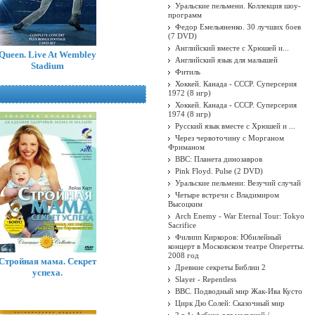
Уральские пельмени. Коллекция шоу-
программ
Федор Емельяненко. 30 лучших боев
(7 DVD)
Английский вместе с Хрюшей и...
Queen. Live At Wembley
Английский язык для малышей
Stadium
Фитиль
Хоккей. Канада - СССР. Суперсерия
1972 (8 игр)
Хоккей. Канада - СССР. Суперсерия
1974 (8 игр)
Русский язык вместе с Хрюшей и ...
Через червоточину с Морганом
Фриманом
BBC: Планета динозавров
Pink Floyd. Pulse (2 DVD)
Уральские пельмени: Везучий случай
Четыре встречи с Владимиром
Высоцким
Arch Enemy - War Eternal Tour: Tokyo
Sacrifice
Филипп Киркоров: Юбилейный
концерт в Московском театре Оперетты.
2008 год
Стройная мама. Секрет
Древние секреты Библии 2
успеха.
Slayer - Repentless
BBC. Подводный мир Жак-Ива Кусто
Цирк Дю Солей: Сказочный мир