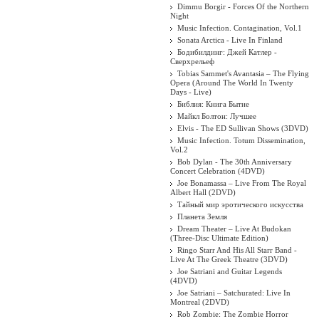
Dimmu Borgir - Forces Of the Northern
Night
Music Infection. Contagination, Vol.1
Sonata Arctica - Live In Finland
Бодибилдинг: Джей Катлер -
Сверхрельеф
Tobias Sammet's Avantasia – The Flying
Opera (Around The World In Twenty
Days - Live)
Библия: Книга Бытие
Майкл Болтон: Лучшее
Elvis - The ED Sullivan Shows (3DVD)
Twisted Sister ‎– A Twisted
Music Infection. Totum Dissemination,
ristmas Live - A December
Vol.2
To Remember
Bob Dylan - The 30th Anniversary
Concert Celebration (4DVD)
Joe Bonamassa – Live From The Royal
Albert Hall (2DVD)
Тайный мир эротического искусства
Планета Земля
Dream Theater ‎– Live At Budokan
(Three-Disc Ultimate Edition)
Ringo Starr And His All Starr Band -
Live At The Greek Theatre (3DVD)
Joe Satriani and Guitar Legends
(4DVD)
Joe Satriani – Satchurated: Live In
Montreal (2DVD)
Rob Zombie: The Zombie Horror