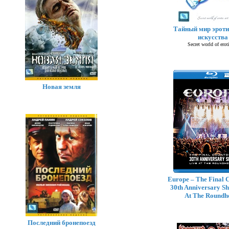
Тайный мир эроти
искусства
Secret world of eroti
Новая земля
Europe – The Final 
30th Anniversary Sh
At The Roundh
Последний бронепоезд