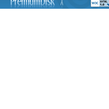
Paul McCartney 
Evening New York