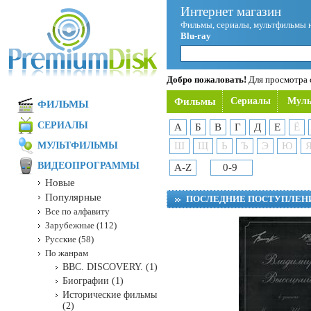
Интернет магазин
Фильмы, сериалы, мультфильмы 
Blu-ray
Добро пожаловать!
Для просмотра с
Фильмы
Сериалы
Мул
ФИЛЬМЫ
СЕРИАЛЫ
А
Б
В
Г
Д
Е
Ё
МУЛЬТФИЛЬМЫ
Ш
Щ
Ь
Ъ
Э
Ю
ВИДЕОПРОГРАММЫ
A-Z
0-9
Новые
Популярные
ПОСЛЕДНИЕ ПОСТУПЛЕН
Все по алфавиту
Зарубежные (112)
Русские (58)
По жанрам
BBC. DISCOVERY. (1)
Биографии (1)
Исторические фильмы
(2)