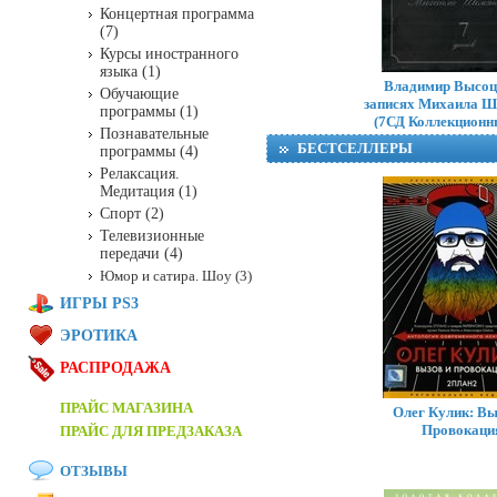
Концертная программа
(7)
Курсы иностранного
языка (1)
Владимир Высоц
Обучающие
записях Михаила Ш
программы (1)
(7СД Коллекционн
Познавательные
БЕСТСЕЛЛЕРЫ
программы (4)
Релаксация.
Медитация (1)
Спорт (2)
Телевизионные
передачи (4)
Юмор и сатира. Шоу (3)
ИГРЫ PS3
ЭРОТИКА
РАСПРОДАЖА
ПРАЙС МАГАЗИНА
Олег Кулик: Вы
Провокаци
ПРАЙС ДЛЯ ПРЕДЗАКАЗА
ОТЗЫВЫ