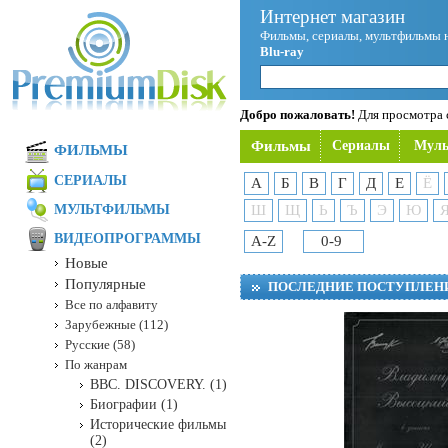
Интернет магазин
Фильмы, сериалы, мультфильмы 
Blu-ray
Добро пожаловать!
Для просмотра с
Фильмы
Сериалы
Мул
ФИЛЬМЫ
СЕРИАЛЫ
А
Б
В
Г
Д
Е
Ё
МУЛЬТФИЛЬМЫ
Ш
Щ
Ь
Ъ
Э
Ю
ВИДЕОПРОГРАММЫ
A-Z
0-9
Новые
Популярные
ПОСЛЕДНИЕ ПОСТУПЛЕН
Все по алфавиту
Зарубежные (112)
Русские (58)
По жанрам
BBC. DISCOVERY. (1)
Биографии (1)
Исторические фильмы
(2)