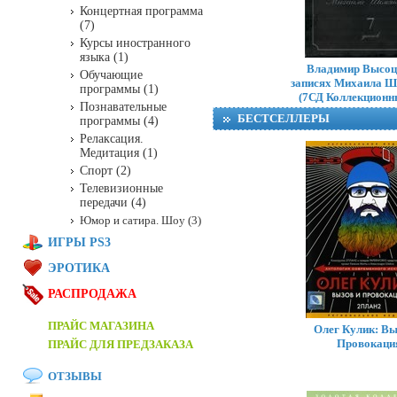
Концертная программа
(7)
Курсы иностранного
языка (1)
Владимир Высоц
Обучающие
записях Михаила Ш
программы (1)
(7СД Коллекционн
Познавательные
БЕСТСЕЛЛЕРЫ
программы (4)
Релаксация.
Медитация (1)
Спорт (2)
Телевизионные
передачи (4)
Юмор и сатира. Шоу (3)
ИГРЫ PS3
ЭРОТИКА
РАСПРОДАЖА
ПРАЙС МАГАЗИНА
Олег Кулик: Вы
Провокаци
ПРАЙС ДЛЯ ПРЕДЗАКАЗА
ОТЗЫВЫ