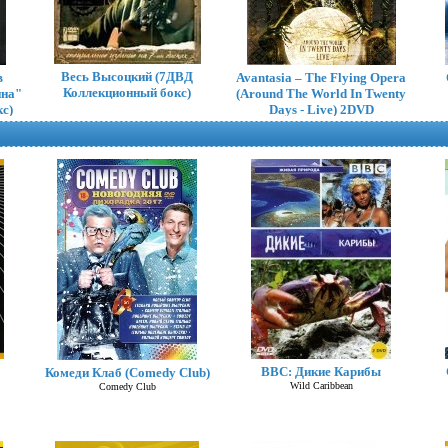
Весь Высоцкий (7ДВД
в
Avantasia – The Flying Opera
Коллекционный бокс)
ина"
(Around The World In Twenty
с)
Days - Live) 2DVD
BBC: Дикие Карибы
Комеди Клаб (Comedy Club)
Mr. Big – What If... 4 DVD
Wild Caribbean
Comedy Club
BoxSet (Коллекционное)