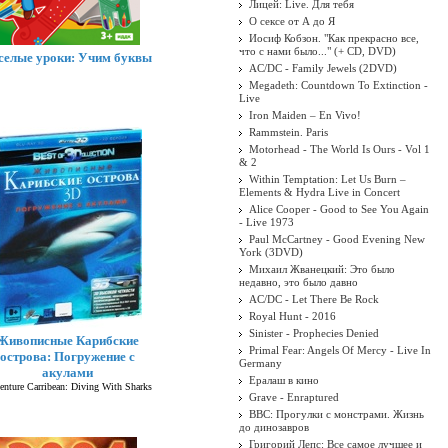
Лицей: Live. Для тебя
О сексе от А до Я
Иосиф Кобзон. "Как прекрасно все,
что с нами было..." (+ CD, DVD)
селые уроки: Учим буквы
AC/DC - Family Jewels (2DVD)
Megadeth: Countdown To Extinction -
Live
Iron Maiden ‎– En Vivo!
Rammstein. Paris
Motorhead - The World Is Ours - Vol 1
& 2
Within Temptation: Let Us Burn –
Elements & Hydra Live in Concert
Alice Cooper - Good to See You Again
- Live 1973
Paul McCartney - Good Evening New
York (3DVD)
Михаил Жванецкий: Это было
недавно, это было давно
AC/DC - Let There Be Rock
Royal Hunt - 2016
Sinister - Prophecies Denied
Живописные Карибские
Primal Fear: Angels Of Mercy - Live In
острова: Погружение с
Germany
акулами
Ералаш в кино
nture Carribean: Diving With Sharks
Grave - Enraptured
BBC: Прогулки с монстрами. Жизнь
до динозавров
Григорий Лепс: Все самое лучшее и