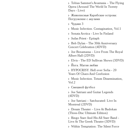
Tobias Sammet's Avantasia – The Flying
Opera (Around The World In Twenty
Days - Live)
Живописные Карибские острова:
Погружение с акулами
Чудаки 3
Music Infection. Contagination, Vol.1
Sonata Arctica - Live In Finland
Judas Priest - Epitaph
Bob Dylan - The 30th Anniversary
Concert Celebration (4DVD)
Joe Bonamassa – Live From The Royal
Grave - Enraptured
Albert Hall (2DVD)
Elvis - The ED Sullivan Shows (3DVD)
Йога. Магия любви
HYPOCRISY: Hell over Sofia - 20
Years Of Chaos And Confusion
Music Infection. Totum Dissemination,
Vol.2
Смешной футбол
Joe Satriani and Guitar Legends
(4DVD)
Joe Satriani – Satchurated: Live In
Montreal (2DVD)
Dream Theater ‎– Live At Budokan
(Three-Disc Ultimate Edition)
Ringo Starr And His All Starr Band -
Live At The Greek Theatre (3DVD)
Within Temptation: The Silent Force