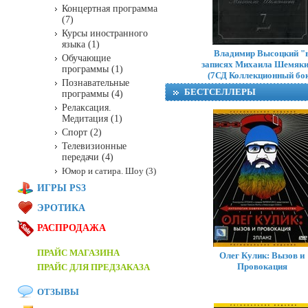
Концертная программа
(7)
Курсы иностранного
языка (1)
Владимир Высоцкий "
Обучающие
записях Михаила Шемяк
программы (1)
(7СД Коллекционный бок
Познавательные
БЕСТСЕЛЛЕРЫ
программы (4)
Релаксация.
Медитация (1)
Спорт (2)
Телевизионные
передачи (4)
Юмор и сатира. Шоу (3)
ИГРЫ PS3
ЭРОТИКА
РАСПРОДАЖА
ПРАЙС МАГАЗИНА
Олег Кулик: Вызов и
Провокация
ПРАЙС ДЛЯ ПРЕДЗАКАЗА
ОТЗЫВЫ