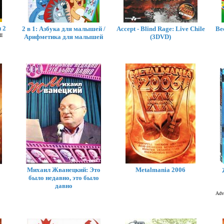
 2
2 в 1: Азбука для малышей /
Accept - Blind Rage: Live Chile
Ве
II
Арифметика для малышей
(3DVD)
Михаил Жванецкий: Это
Metalmania 2006
было недавно, это было
давно
Adve