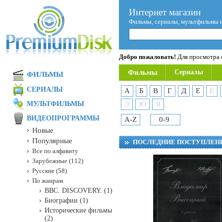
Интернет магазин
Фильмы, сериалы, мультфильмы 
Добро пожаловать!
Для просмотра с
Фильмы
Сериалы
ФИЛЬМЫ
СЕРИАЛЫ
А
Б
В
Г
Д
Е
Ё
МУЛЬТФИЛЬМЫ
Э
Ю
Я
ВИДЕОПРОГРАММЫ
A-Z
0-9
Новые
Популярные
ПОСЛЕДНИЕ ПОСТУПЛЕН
Все по алфавиту
Зарубежные (112)
Русские (58)
По жанрам
BBC. DISCOVERY. (1)
Биографии (1)
Исторические фильмы
(2)