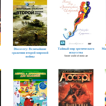
Тайный мир эротического
Ма
Discovery: Величайшие
искусства
сражения второй мировой
Secret world of erotic art
войны