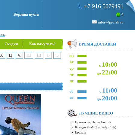
+7 916 5079491
Корзина пуста
0
sales@prdisk.ru
есь
.
Скидки
Как покупать?
ВРЕМЯ ДОСТАВКИ
Х
Ц
Ч
Ш
Щ
Ь
Ъ
пн
вт
10:00
с
ср
22:00
до
чт
пт
11:00
сб
с
20:00
вс
до
ЛУЧШИЕ ВИДЕО
ПрожекторПерисХилтон
Комеди Клаб (Comedy Club)
Ералаш