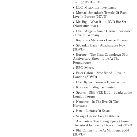
Tour (2 DVD + CD)
. Кармен
BBC: Мужчина и Женщина
Michael Schenker's Temple Of Rock -
Live In Europe (3DVD)
Mr. Big – What If... 4 DVD BoxSet
(Коллекционное)
Death Angel ‎– Sonic German Beatdown
- Live In Germany
Коррозия Металла - Съешь Живъём
Sebastian Bach - Abachalypse Now
(2DVD)
Europe – The Final Countdown 30th
Anniversary Show - Live At The
Roundhouse
BBC: Жизнь
Peter Gabriel: New Blood - Live in
London (3DVD)
Олег Кулик: Вызов и Провокация
Knorkator: Weg nach unten
Sparks - DEE VEE DEE - Sparks at the
London Forum
Negative - In The Eye Of The
Hurricane
Hate - Litanies Of Satan
Savage Circus: Live In Atlanta
Avantasia – The Flying Opera (Around
The World In Twenty Days - Live) 2DVD
Phil Collins - Live At Montreux 2004
(2DVD)