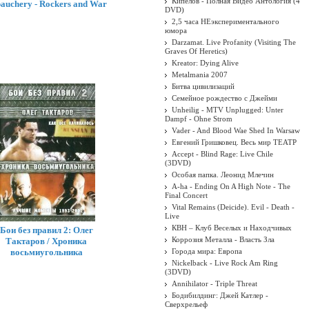
Кипелов - Полная Видео Антология (4
auchery - Rockers and War
DVD)
2,5 часа НЕэкспериментального
юмора
Darzamat. Live Profanity (Visiting The
Graves Of Heretics)
Kreator: Dying Alive
Metalmania 2007
Битва цивилизаций
Семейное рождество с Джейми
Unheilig - MTV Unplugged: Unter
Dampf - Ohne Strom
Vader - And Blood Wae Shed In Warsaw
Евгений Гришковец. Весь мир ТЕАТР
Accept - Blind Rage: Live Chile
(3DVD)
Особая папка. Леонид Млечин
A-ha - Ending On A High Note - The
Final Concert
Vital Remains (Deicide). Evil - Death -
Live
КВН – Клуб Веселых и Находчивых
Бои без правил 2: Олег
Коррозия Металла - Власть Зла
Тактаров / Хроника
восьмиугольника
Города мира: Европа
Nickelback - Live Rock Am Ring
(3DVD)
Annihilator - Triple Threat
Бодибилдинг: Джей Катлер -
Сверхрельеф