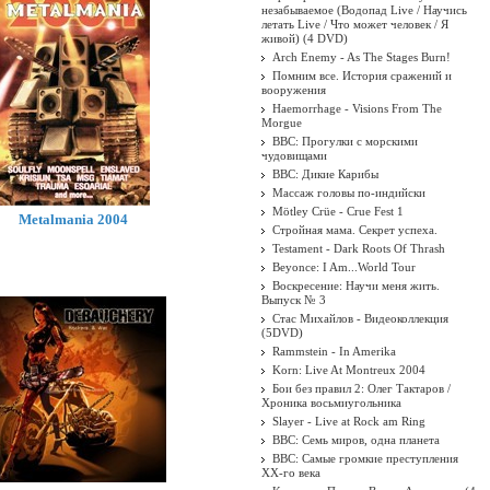
незабываемое (Водопад Live / Научись
летать Live / Что может человек / Я
живой) (4 DVD)
Arch Enemy - As The Stages Burn!
Помним все. История сражений и
вооружения
Haemorrhage - Visions From The
Morgue
BBC: Прогулки с морскими
чудовищами
BBC: Дикие Карибы
Массаж головы по-индийски
Mötley Crüe - Crue Fest 1
Metalmania 2004
Стройная мама. Секрет успеха.
Testament - Dark Roots Of Thrash
Beyonce: I Am...World Tour
Воскресение: Научи меня жить.
Выпуск № 3
Стас Михайлов - Видеоколлекция
(5DVD)
Rammstein - In Amerika
Korn: Live At Montreux 2004
Бои без правил 2: Олег Тактаров /
Хроника восьмиугольника
Slayer - Live at Rock am Ring
BBC: Семь миров, одна планета
BBC: Самые громкие преступления
XX-го века