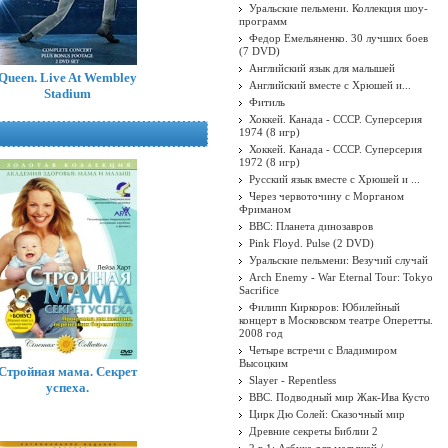
Уральские пельмени. Коллекция шоу-
программ
Федор Емельяненко. 30 лучших боев
(7 DVD)
Английский язык для малышей
Queen. Live At Wembley
Английский вместе с Хрюшей и...
Stadium
Фитиль
Хоккей. Канада - СССР. Суперсерия
1974 (8 игр)
Хоккей. Канада - СССР. Суперсерия
1972 (8 игр)
Русский язык вместе с Хрюшей и ...
Через червоточину с Морганом
Фриманом
BBC: Планета динозавров
Pink Floyd. Pulse (2 DVD)
Уральские пельмени: Везучий случай
Arch Enemy - War Eternal Tour: Tokyo
Sacrifice
Филипп Киркоров: Юбилейный
концерт в Московском театре Оперетты.
2008 год
Четыре встречи с Владимиром
Высоцким
Стройная мама. Секрет
Slayer - Repentless
успеха.
BBC. Подводный мир Жак-Ива Кусто
Цирк Дю Солей: Сказочный мир
Древние секреты Библии 2