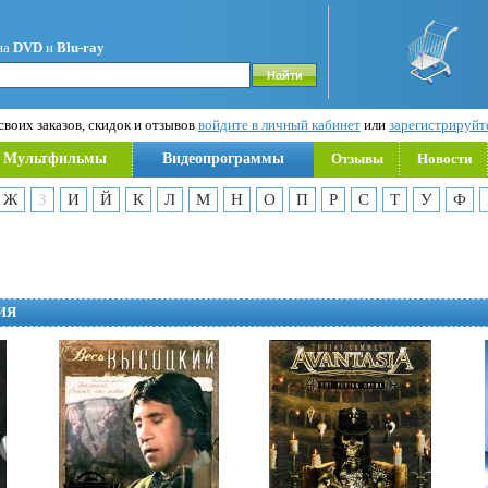
на
DVD
и
Blu-ray
воих заказов, скидок и отзывов
войдите в личный кабинет
или
зарегистрируйт
Мультфильмы
Видеопрограммы
Отзывы
Новости
Ж
З
И
Й
К
Л
М
Н
О
П
Р
С
Т
У
Ф
ИЯ