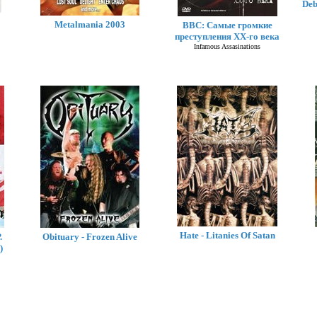
Deb
Metalmania 2003
BBC: Самые громкие
преступления XX-го века
Infamous Assasinations
Hate - Litanies Of Satan
.
Obituary - Frozen Alive
)