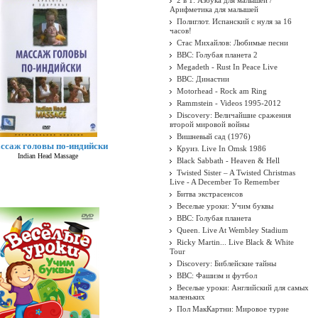
2 в 1: Азбука для малышей /
Арифметика для малышей
Полиглот. Испанский с нуля за 16
часов!
Стас Михайлов: Любимые песни
BBC: Голубая планета 2
Megadeth - Rust In Peace Live
BBC: Династии
Motorhead - Rock am Ring
Rammstein - Videos 1995-2012
Discovery: Величайшие сражения
второй мировой войны
Вишневый сад (1976)
ссаж головы по-индийски
Круиз. Live In Omsk 1986
Indian Head Massage
Black Sabbath - Heaven & Hell
Twisted Sister ‎– A Twisted Christmas
Live - A December To Remember
Битва экстрасенсов
Веселые уроки: Учим буквы
BBC: Голубая планета
Queen. Live At Wembley Stadium
Ricky Martin... Live Black & White
Tour
Discovery: Библейские тайны
BBC: Фашизм и футбол
Веселые уроки: Английский для самых
маленьких
Пол МакКартни: Мировое турне