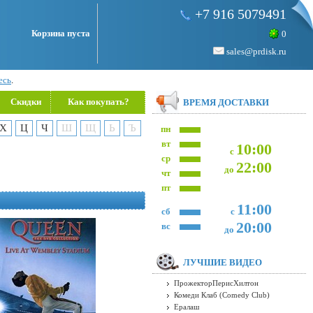
+7 916 5079491
Корзина пуста
0
sales@prdisk.ru
есь
.
Скидки
Как покупать?
ВРЕМЯ ДОСТАВКИ
Х
Ц
Ч
Ш
Щ
Ь
Ъ
пн
вт
10:00
с
ср
22:00
до
чт
пт
11:00
сб
с
20:00
вс
до
ЛУЧШИЕ ВИДЕО
ПрожекторПерисХилтон
Комеди Клаб (Comedy Club)
Ералаш