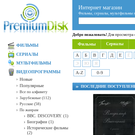
Интернет магазин
Фильмы, сериалы, мультфильмы 
Добро пожаловать!
Для просмотра с
Фильмы
Сериалы
ФИЛЬМЫ
СЕРИАЛЫ
А
Б
В
Г
Д
Е
Ё
МУЛЬТФИЛЬМЫ
Э
Ю
Я
ВИДЕОПРОГРАММЫ
A-Z
0-9
Новые
Популярные
ПОСЛЕДНИЕ ПОСТУПЛЕН
Все по алфавиту
Зарубежные (112)
Русские (58)
По жанрам
BBC. DISCOVERY. (1)
Биографии (1)
Исторические фильмы
(2)