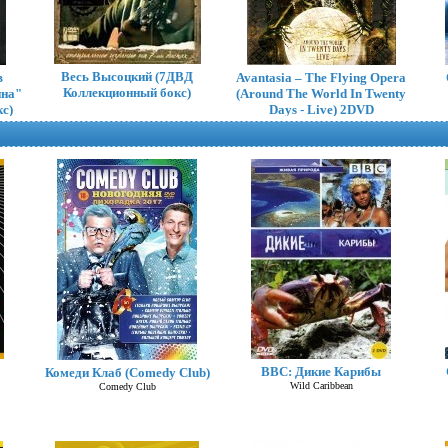
Весь Высоцкий (7ДВД
в
Avantasia – The Flying Opera
Коллекционный бокс)
ина"
(Around The World In Twenty
с)
Days - Live) 2DVD
BBC: Дикие Карибы
Комеди Клаб (Comedy Club)
Mr. Big – What If... 4 DVD
Wild Caribbean
Comedy Club
BoxSet (Коллекционное)