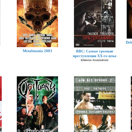
Deb
Metalmania 2003
BBC: Самые громкие
преступления XX-го века
Infamous Assasinations