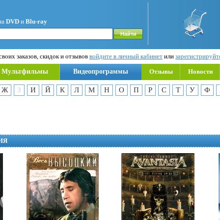
на
DVD
и
Blu-ray
воих заказов, скидок и отзывов
войдите в личный кабинет
или
зарегистрируйт
Мультфильмы
Видеопрограммы
Отзывы
Новости
Ж
З
И
Й
К
Л
М
Н
О
П
Р
С
Т
У
Ф
ИЯ