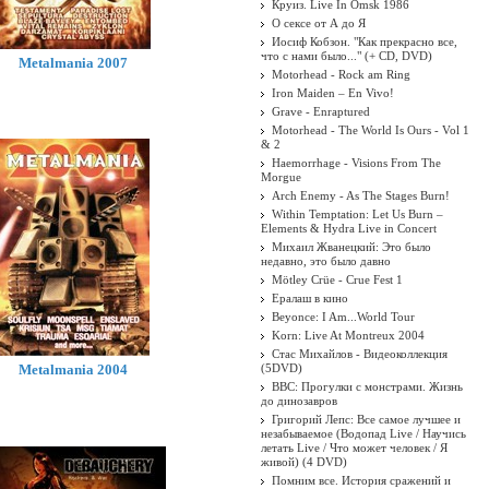
Круиз. Live In Omsk 1986
О сексе от А до Я
Иосиф Кобзон. "Как прекрасно все,
что с нами было..." (+ CD, DVD)
Metalmania 2007
Motorhead - Rock am Ring
Iron Maiden ‎– En Vivo!
Grave - Enraptured
Motorhead - The World Is Ours - Vol 1
& 2
Haemorrhage - Visions From The
Morgue
Arch Enemy - As The Stages Burn!
Within Temptation: Let Us Burn –
Elements & Hydra Live in Concert
Михаил Жванецкий: Это было
недавно, это было давно
Mötley Crüe - Crue Fest 1
Ералаш в кино
Beyonce: I Am...World Tour
Korn: Live At Montreux 2004
Стас Михайлов - Видеоколлекция
Metalmania 2004
(5DVD)
BBC: Прогулки с монстрами. Жизнь
до динозавров
Григорий Лепс: Все самое лучшее и
незабываемое (Водопад Live / Научись
летать Live / Что может человек / Я
живой) (4 DVD)
Помним все. История сражений и