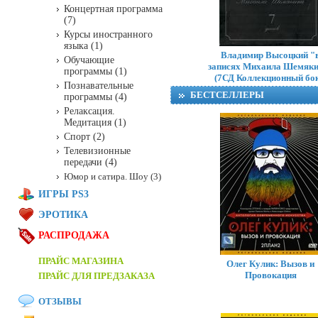
Концертная программа
(7)
Курсы иностранного
языка (1)
Владимир Высоцкий "
Обучающие
записях Михаила Шемяк
программы (1)
(7СД Коллекционный бок
Познавательные
БЕСТСЕЛЛЕРЫ
программы (4)
Релаксация.
Медитация (1)
Спорт (2)
Телевизионные
передачи (4)
Юмор и сатира. Шоу (3)
ИГРЫ PS3
ЭРОТИКА
РАСПРОДАЖА
ПРАЙС МАГАЗИНА
Олег Кулик: Вызов и
Провокация
ПРАЙС ДЛЯ ПРЕДЗАКАЗА
ОТЗЫВЫ