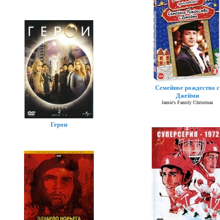
Семейное рождество с
Джейми
Jamie's Family Christmas
Герои