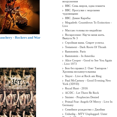
вооружения
BBC: Семь миров, одна планета
BBC: Прогулки с морскими
чудовищами
BBC: Дикие Карибы
Megadeth: Countdown To Extinction -
Live
Массаж головы по-индийски
Воскресение: Научи меня жить.
auchery - Rockers and War
Выпуск № 3
Стройная мама. Секрет успеха.
Testament - Dark Roots Of Thrash
Rammstein. Paris
Rammstein - In Amerika
Alice Cooper - Good to See You Again
- Live 1973
Бои без правил 2: Олег Тактаров /
Хроника восьмиугольника
Slayer - Live at Rock am Ring
Paul McCartney - Good Evening New
York (3DVD)
Royal Hunt - 2016
AC/DC - Let There Be Rock
Sinister - Prophecies Denied
Primal Fear: Angels Of Mercy - Live In
Germany
Семейное рождество с Джейми
Unheilig - MTV Unplugged: Unter