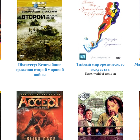
Тайный мир эротического
Ма
Discovery: Величайшие
искусства
сражения второй мировой
Secret world of erotic art
войны