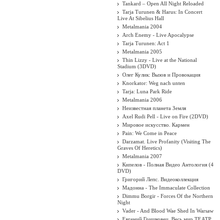
.
Tankard – Open All Night Reloaded
Tarja Turunen & Harus: In Concert
Live At Sibelius Hall
Metalmania 2004
Arch Enemy - Live Apocalypse
Tarja Turunen: Act 1
Metalmania 2005
Thin Lizzy - Live at the National
Stadium (3DVD)
Олег Кулик: Вызов и Провокация
Knorkator: Weg nach unten
Tarja: Luna Park Ride
Metalmania 2006
Неизвестная планета Земля
Axel Rudi Pell - Live on Fire (2DVD)
Мировое искусство. Кармен
Pain: We Come in Peace
Darzamat. Live Profanity (Visiting The
Graves Of Heretics)
Metalmania 2007
Кипелов - Полная Видео Антология (4
DVD)
Григорий Лепс. Видеоколлекция
Мадонна - The Immaculate Collection
Dimmu Borgir - Forces Of the Northern
Night
Vader - And Blood Wae Shed In Warsaw
Евгений Гришковец. Весь мир ТЕАТР