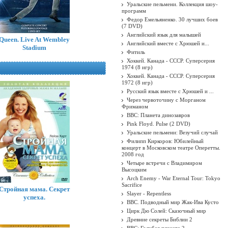
Уральские пельмени. Коллекция шоу-
программ
Федор Емельяненко. 30 лучших боев
(7 DVD)
Английский язык для малышей
Queen. Live At Wembley
Английский вместе с Хрюшей и...
Stadium
Фитиль
Хоккей. Канада - СССР. Суперсерия
1974 (8 игр)
Хоккей. Канада - СССР. Суперсерия
1972 (8 игр)
Русский язык вместе с Хрюшей и ...
Через червоточину с Морганом
Фриманом
BBC: Планета динозавров
Pink Floyd. Pulse (2 DVD)
Уральские пельмени: Везучий случай
Филипп Киркоров: Юбилейный
концерт в Московском театре Оперетты.
2008 год
Четыре встречи с Владимиром
Высоцким
Arch Enemy - War Eternal Tour: Tokyo
Sacrifice
Стройная мама. Секрет
Slayer - Repentless
успеха.
BBC. Подводный мир Жак-Ива Кусто
Цирк Дю Солей: Сказочный мир
Древние секреты Библии 2