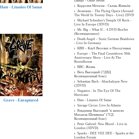
Dampf - Ohne Strom
Коррозия Металла - Съешь Живъём
Hate - Litanies Of Satan
Avantasia – The Flying Opera (Around
The World In Twenty Days - Live) 2DVD
Michael Schenker's Temple Of Rock -
Live In Europe (3DVD)
Mr. Big – What If... 4 DVD BoxSet
(Коллекционное)
Death Angel ‎– Sonic German Beatdown
- Live In Germany
КВН – Клуб Веселых и Находчивых
Europe – The Final Countdown 30th
Anniversary Show - Live At The
Roundhouse
BBC: Жизнь
Весь Высоцкий (7ДВД
Коллекционный бокс)
Sebastian Bach - Abachalypse Now
(2DVD)
Negative - In The Eye Of The
Hurricane
Grave - Enraptured
Hate - Litanies Of Satan
Savage Circus: Live In Atlanta
Владимир Высоцкий "в записях
Михаила Шемякина" (7СД
Коллекционный бокс)
Peter Gabriel: New Blood - Live in
London (3DVD)
Sparks - DEE VEE DEE - Sparks at the
London Forum