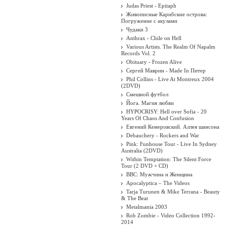
Judas Priest - Epitaph
Живописные Карибские острова:
Погружение с акулами
Чудаки 3
Anthrax - Chile on Hell
Various Artists. The Realm Of Napalm
Records Vol. 2
Obituary - Frozen Alive
Сергей Маврин - Made In Питер
ровое искусство. Кармен
Phil Collins - Live At Montreux 2004
(2DVD)
Carmen
Смешной футбол
Йога. Магия любви
HYPOCRISY: Hell over Sofia - 20
Years Of Chaos And Confusion
Евгений Кемеровский. Аллея шансона
Debauchery - Rockers and War
Pink: Funhouse Tour - Live In Sydney
Australia (2DVD)
Within Temptation: The Silent Force
Tour (2 DVD + CD)
BBC: Мужчина и Женщина
Apocalyptica ‎– The Videos
Tarja Turunen & Mike Terrana - Beauty
& The Beat
Metalmania 2003
Rob Zombie - Video Collection 1992-
есте с
2014