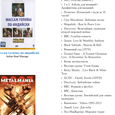
BBC: Голубая планета 2
2 в 1: Азбука для малышей /
Арифметика для малышей
Полиглот. Испанский с нуля за 16
часов!
Стас Михайлов: Любимые песни
Megadeth - Rust In Peace Live
Discovery: Величайшие сражения
второй мировой войны
BBC: Голубая планета
Queen. Live At Wembley Stadium
Black Sabbath - Heaven & Hell
Вишневый сад (1976)
ссаж головы по-индийски
Twisted Sister ‎– A Twisted Christmas
Indian Head Massage
Live - A December To Remember
Битва экстрасенсов
Веселые уроки: Учим буквы
Ricky Martin... Live Black & White
Tour
AC/DC - Family Jewels (2DVD)
Discovery: Библейские тайны
BBC: Фашизм и футбол
BBC: Династии
Веселые уроки: Английский для самых
маленьких
Rammstein - Videos 1995-2012
Лицей: Live. Для тебя
Пол МакКартни: Мировое турне