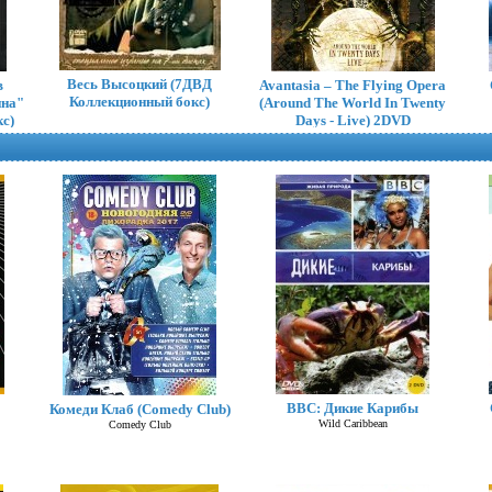
Весь Высоцкий (7ДВД
в
Avantasia – The Flying Opera
Коллекционный бокс)
ина"
(Around The World In Twenty
с)
Days - Live) 2DVD
BBC: Дикие Карибы
Комеди Клаб (Comedy Club)
Mr. Big – What If... 4 DVD
Wild Caribbean
Comedy Club
BoxSet (Коллекционное)