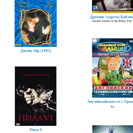
Древние секреты Библии
Ancient Secrets of the Bible, Part 
Джейн Эйр (1983)
Английский вместе с Хрю
и...
Пила 6