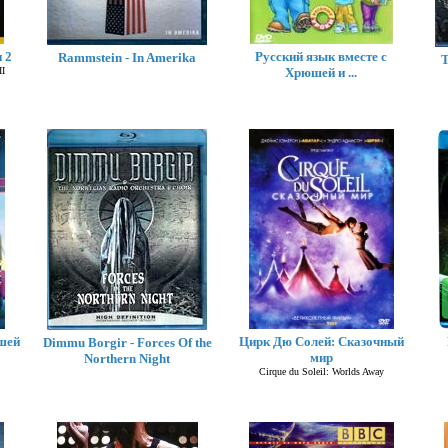
 2
Русский язык вместе с
Rammstein - In Amerika
T
II
Хрюшей и ...
шей
Цирк Дю Солей: Сказочный
Dimmu Borgir - Forces Of the
мир
Northern Night
Cirque du Soleil: Worlds Away