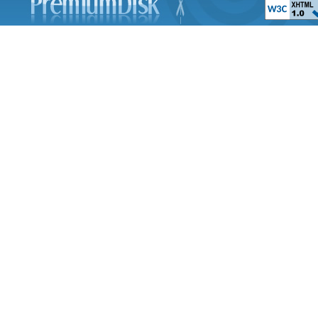
Negative - In The E
Hurricane
Phil Collins - Live A