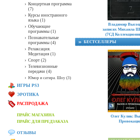
Концертная программа
(7)
Курсы иностранного
языка (1)
Владимир Высоц
Обучающие
записях Михаила Ш
программы (1)
(7СД Коллекционн
Познавательные
БЕСТСЕЛЛЕРЫ
программы (4)
Релаксация.
Медитация (1)
Спорт (2)
Телевизионные
передачи (4)
Юмор и сатира. Шоу (3)
ИГРЫ PS3
ЭРОТИКА
РАСПРОДАЖА
ПРАЙС МАГАЗИНА
Олег Кулик: Вы
Провокаци
ПРАЙС ДЛЯ ПРЕДЗАКАЗА
ОТЗЫВЫ