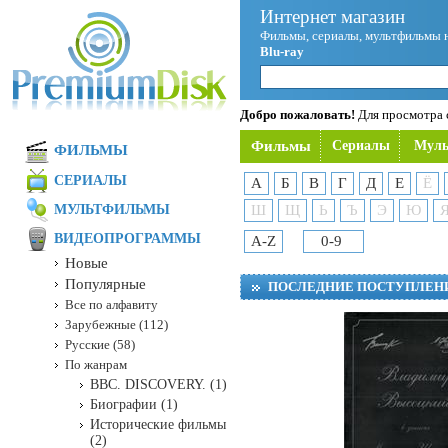
Интернет магазин
Фильмы, сериалы, мультфильмы 
Blu-ray
Добро пожаловать!
Для просмотра с
Фильмы
Сериалы
Мул
ФИЛЬМЫ
СЕРИАЛЫ
А
Б
В
Г
Д
Е
Ё
МУЛЬТФИЛЬМЫ
Ш
Щ
Ь
Ъ
Э
Ю
ВИДЕОПРОГРАММЫ
A-Z
0-9
Новые
Популярные
ПОСЛЕДНИЕ ПОСТУПЛЕН
Все по алфавиту
Зарубежные (112)
Русские (58)
По жанрам
BBC. DISCOVERY. (1)
Биографии (1)
Исторические фильмы
(2)