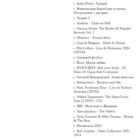
Judas Priest - Epitaph
Живописные Карибские острова:
Погружение с акулами
Чудаки 3
Anthrax - Chile on Hell
Various Artists. The Realm Of Napalm
Records Vol. 2
Obituary - Frozen Alive
Сергей Маврин - Made In Питер
ровое искусство. Кармен
Phil Collins - Live At Montreux 2004
(2DVD)
Carmen
Смешной футбол
Йога. Магия любви
HYPOCRISY: Hell over Sofia - 20
Years Of Chaos And Confusion
Евгений Кемеровский. Аллея шансона
Debauchery - Rockers and War
Pink: Funhouse Tour - Live In Sydney
Australia (2DVD)
Within Temptation: The Silent Force
Tour (2 DVD + CD)
BBC: Мужчина и Женщина
Apocalyptica ‎– The Videos
Tarja Turunen & Mike Terrana - Beauty
& The Beat
Metalmania 2003
Rob Zombie - Video Collection 1992-
есте с
2014