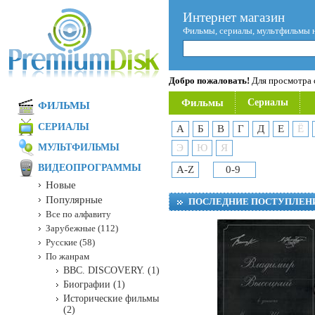
Интернет магазин
Фильмы, сериалы, мультфильмы 
Добро пожаловать!
Для просмотра с
Фильмы
Сериалы
ФИЛЬМЫ
СЕРИАЛЫ
А
Б
В
Г
Д
Е
Ё
МУЛЬТФИЛЬМЫ
Э
Ю
Я
ВИДЕОПРОГРАММЫ
A-Z
0-9
Новые
Популярные
ПОСЛЕДНИЕ ПОСТУПЛЕН
Все по алфавиту
Зарубежные (112)
Русские (58)
По жанрам
BBC. DISCOVERY. (1)
Биографии (1)
Исторические фильмы
(2)