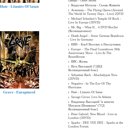
Dampf - Ohne Strom
Коррозия Металла - Съешь Живъём
Hate - Litanies Of Satan
Avantasia – The Flying Opera (Around
The World In Twenty Days - Live) 2DVD
Michael Schenker's Temple Of Rock -
Live In Europe (3DVD)
Mr. Big – What If... 4 DVD BoxSet
(Коллекционное)
Death Angel ‎– Sonic German Beatdown
- Live In Germany
КВН – Клуб Веселых и Находчивых
Europe – The Final Countdown 30th
Anniversary Show - Live At The
Roundhouse
BBC: Жизнь
Весь Высоцкий (7ДВД
Коллекционный бокс)
Sebastian Bach - Abachalypse Now
(2DVD)
Negative - In The Eye Of The
Hurricane
Grave - Enraptured
Hate - Litanies Of Satan
Savage Circus: Live In Atlanta
Владимир Высоцкий "в записях
Михаила Шемякина" (7СД
Коллекционный бокс)
Peter Gabriel: New Blood - Live in
London (3DVD)
Sparks - DEE VEE DEE - Sparks at the
London Forum