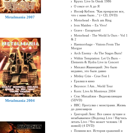
Круиз. Live In Omsk 1986
О сексе от А до Я
Иосиф Кобзон. "Как прекрасно все,
что с нами было..." (+ CD, DVD)
Metalmania 2007
Motorhead - Rock am Ring
Iron Maiden ‎– En Vivo!
Grave - Enraptured
Motorhead - The World Is Ours - Vol 1
& 2
Haemorrhage - Visions From The
Morgue
Arch Enemy - As The Stages Burn!
Within Temptation: Let Us Burn –
Elements & Hydra Live in Concert
Михаил Жванецкий: Это было
недавно, это было давно
Mötley Crüe - Crue Fest 1
Ералаш в кино
Beyonce: I Am...World Tour
Korn: Live At Montreux 2004
Стас Михайлов - Видеоколлекция
Metalmania 2004
(5DVD)
BBC: Прогулки с монстрами. Жизнь
до динозавров
Григорий Лепс: Все самое лучшее и
незабываемое (Водопад Live / Научись
летать Live / Что может человек / Я
живой) (4 DVD)
Помним все. История сражений и