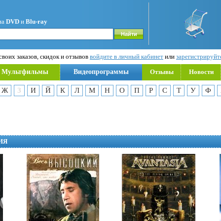
на
DVD
и
Blu-ray
воих заказов, скидок и отзывов
войдите в личный кабинет
или
зарегистрируйт
Мультфильмы
Видеопрограммы
Отзывы
Новости
Ж
З
И
Й
К
Л
М
Н
О
П
Р
С
Т
У
Ф
ИЯ