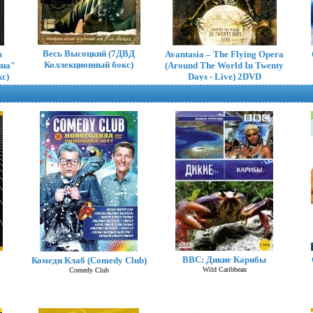
Весь Высоцкий (7ДВД
в
Avantasia – The Flying Opera
Коллекционный бокс)
ина"
(Around The World In Twenty
с)
Days - Live) 2DVD
BBC: Дикие Карибы
Комеди Клаб (Comedy Club)
Mr. Big – What If... 4 DVD
Wild Caribbean
Comedy Club
BoxSet (Коллекционное)