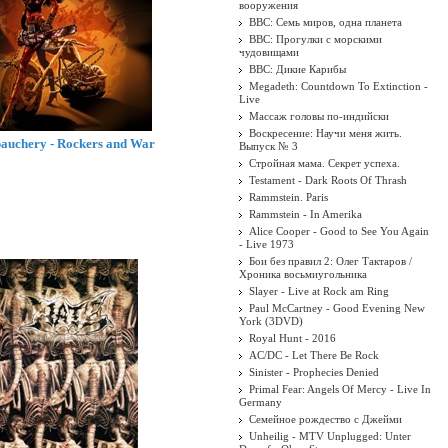
вооружения
BBC: Семь миров, одна планета
BBC: Прогулки с морскими
чудовищами
BBC: Дикие Карибы
Megadeth: Countdown To Extinction -
Live
Массаж головы по-индийски
Воскресение: Научи меня жить.
auchery - Rockers and War
Выпуск № 3
Стройная мама. Секрет успеха.
Testament - Dark Roots Of Thrash
Rammstein. Paris
Rammstein - In Amerika
Alice Cooper - Good to See You Again
- Live 1973
Бои без правил 2: Олег Тактаров /
Хроника восьмиугольника
Slayer - Live at Rock am Ring
Paul McCartney - Good Evening New
York (3DVD)
Royal Hunt - 2016
AC/DC - Let There Be Rock
Sinister - Prophecies Denied
Primal Fear: Angels Of Mercy - Live In
Germany
Семейное рождество с Джейми
Unheilig - MTV Unplugged: Unter