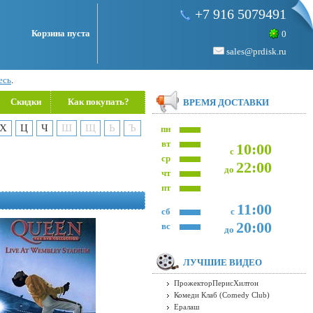
+7 916 5079491
Корзина пуста
0
sales@prdisk.ru
есь
.
Скидки
Как покупать?
ВРЕМЯ ДОСТАВКИ
Х
Ц
Ч
Ш
Щ
Ь
Ъ
пн
вт
10:00
с
ср
22:00
до
чт
пт
11:00
сб
с
20:00
вс
до
ЛУЧШИЕ ВИДЕО
ПрожекторПерисХилтон
Комеди Клаб (Comedy Club)
Ералаш