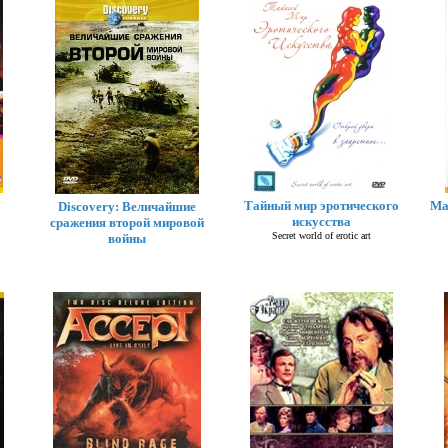
Тайный мир эротического
Ма
Discovery: Величайшие
искусства
сражения второй мировой
Secret world of erotic art
войны