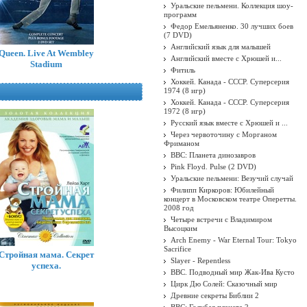
Уральские пельмени. Коллекция шоу-
программ
Федор Емельяненко. 30 лучших боев
(7 DVD)
Английский язык для малышей
Queen. Live At Wembley
Английский вместе с Хрюшей и...
Stadium
Фитиль
Хоккей. Канада - СССР. Суперсерия
1974 (8 игр)
Хоккей. Канада - СССР. Суперсерия
1972 (8 игр)
Русский язык вместе с Хрюшей и ...
Через червоточину с Морганом
Фриманом
BBC: Планета динозавров
Pink Floyd. Pulse (2 DVD)
Уральские пельмени: Везучий случай
Филипп Киркоров: Юбилейный
концерт в Московском театре Оперетты.
2008 год
Четыре встречи с Владимиром
Высоцким
Arch Enemy - War Eternal Tour: Tokyo
Sacrifice
Стройная мама. Секрет
Slayer - Repentless
успеха.
BBC. Подводный мир Жак-Ива Кусто
Цирк Дю Солей: Сказочный мир
Древние секреты Библии 2