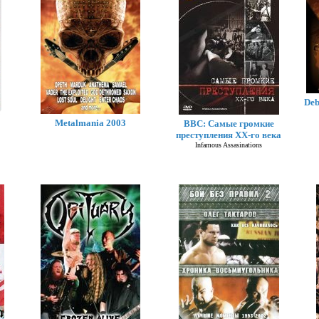
Deb
Metalmania 2003
BBC: Самые громкие
преступления XX-го века
Infamous Assasinations