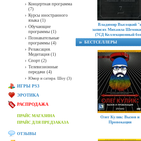
Концертная программа
(7)
Курсы иностранного
языка (1)
Владимир Высоцкий "
Обучающие
записях Михаила Шемяк
программы (1)
(7СД Коллекционный бок
Познавательные
БЕСТСЕЛЛЕРЫ
программы (4)
Релаксация.
Медитация (1)
Спорт (2)
Телевизионные
передачи (4)
Юмор и сатира. Шоу (3)
ИГРЫ PS3
ЭРОТИКА
РАСПРОДАЖА
ПРАЙС МАГАЗИНА
Олег Кулик: Вызов и
Провокация
ПРАЙС ДЛЯ ПРЕДЗАКАЗА
ОТЗЫВЫ