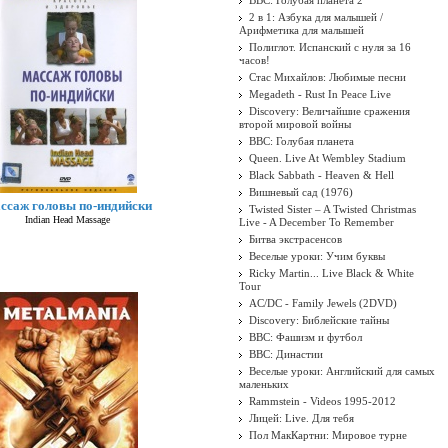
BBC: Голубая планета 2
2 в 1: Азбука для малышей /
Арифметика для малышей
Полиглот. Испанский с нуля за 16
часов!
Стас Михайлов: Любимые песни
Megadeth - Rust In Peace Live
Discovery: Величайшие сражения
второй мировой войны
BBC: Голубая планета
Queen. Live At Wembley Stadium
Black Sabbath - Heaven & Hell
Вишневый сад (1976)
ссаж головы по-индийски
Twisted Sister ‎– A Twisted Christmas
Indian Head Massage
Live - A December To Remember
Битва экстрасенсов
Веселые уроки: Учим буквы
Ricky Martin... Live Black & White
Tour
AC/DC - Family Jewels (2DVD)
Discovery: Библейские тайны
BBC: Фашизм и футбол
BBC: Династии
Веселые уроки: Английский для самых
маленьких
Rammstein - Videos 1995-2012
Лицей: Live. Для тебя
Пол МакКартни: Мировое турне