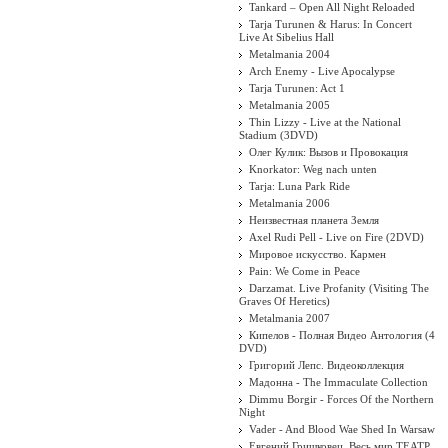
.
Tankard – Open All Night Reloaded
Tarja Turunen & Harus: In Concert
Live At Sibelius Hall
Metalmania 2004
Arch Enemy - Live Apocalypse
Tarja Turunen: Act 1
Metalmania 2005
Thin Lizzy - Live at the National
Stadium (3DVD)
Олег Кулик: Вызов и Провокация
Knorkator: Weg nach unten
Tarja: Luna Park Ride
Metalmania 2006
Неизвестная планета Земля
Axel Rudi Pell - Live on Fire (2DVD)
Мировое искусство. Кармен
Pain: We Come in Peace
Darzamat. Live Profanity (Visiting The
Graves Of Heretics)
Metalmania 2007
Кипелов - Полная Видео Антология (4
DVD)
Григорий Лепс. Видеоколлекция
Мадонна - The Immaculate Collection
Dimmu Borgir - Forces Of the Northern
Night
Vader - And Blood Wae Shed In Warsaw
Евгений Гришковец. Весь мир ТЕАТР