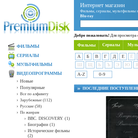
Интернет магазин
Фильмы, сериалы, мультфильмы 
Blu-ray
Добро пожаловать!
Для просмотра с
Фильмы
Сериалы
Мул
ФИЛЬМЫ
СЕРИАЛЫ
А
Б
В
Г
Д
Е
Ё
МУЛЬТФИЛЬМЫ
Ш
Щ
Ь
Ъ
Э
Ю
ВИДЕОПРОГРАММЫ
A-Z
0-9
Новые
Популярные
ПОСЛЕДНИЕ ПОСТУПЛЕН
Все по алфавиту
Зарубежные (112)
Русские (58)
По жанрам
BBC. DISCOVERY. (1)
Биографии (1)
Исторические фильмы
(2)