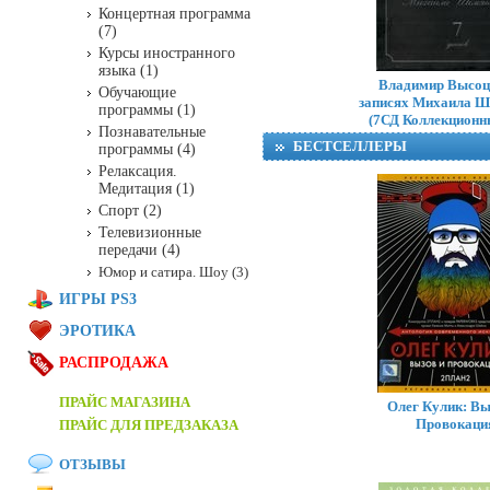
Концертная программа
(7)
Курсы иностранного
языка (1)
Владимир Высоц
Обучающие
записях Михаила Ш
программы (1)
(7СД Коллекционн
Познавательные
БЕСТСЕЛЛЕРЫ
программы (4)
Релаксация.
Медитация (1)
Спорт (2)
Телевизионные
передачи (4)
Юмор и сатира. Шоу (3)
ИГРЫ PS3
ЭРОТИКА
РАСПРОДАЖА
ПРАЙС МАГАЗИНА
Олег Кулик: Вы
Провокаци
ПРАЙС ДЛЯ ПРЕДЗАКАЗА
ОТЗЫВЫ