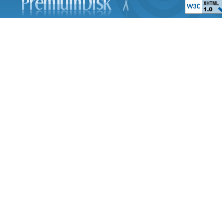
Paul McCartney 
Evening New York