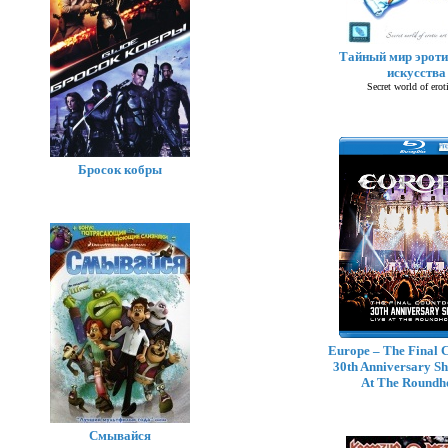
Тайный мир эроти
искусства
Secret world of eroti
Бросок кобры
Europe – The Final 
30th Anniversary Sh
At The Roundh
Смывайся