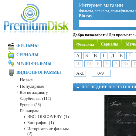
Интернет магазин
Фильмы, сериалы, мультфильмы 
Blu-ray
Добро пожаловать!
Для просмотра с
Фильмы
Сериалы
Мул
ФИЛЬМЫ
СЕРИАЛЫ
А
Б
В
Г
Д
Е
Ё
МУЛЬТФИЛЬМЫ
Ш
Щ
Ь
Ъ
Э
Ю
ВИДЕОПРОГРАММЫ
A-Z
0-9
Новые
Популярные
ПОСЛЕДНИЕ ПОСТУПЛЕН
Все по алфавиту
Зарубежные (112)
Русские (58)
По жанрам
BBC. DISCOVERY. (1)
Биографии (1)
Исторические фильмы
(2)