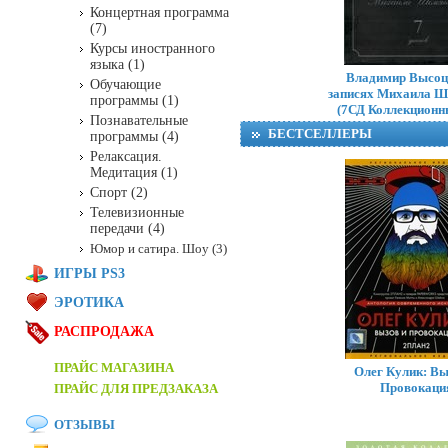
Концертная программа
(7)
Курсы иностранного
языка (1)
Владимир Высоц
Обучающие
записях Михаила Ш
программы (1)
(7СД Коллекционн
Познавательные
БЕСТСЕЛЛЕРЫ
программы (4)
Релаксация.
Медитация (1)
Спорт (2)
Телевизионные
передачи (4)
Юмор и сатира. Шоу (3)
ИГРЫ PS3
ЭРОТИКА
РАСПРОДАЖА
ПРАЙС МАГАЗИНА
Олег Кулик: Вы
Провокаци
ПРАЙС ДЛЯ ПРЕДЗАКАЗА
ОТЗЫВЫ