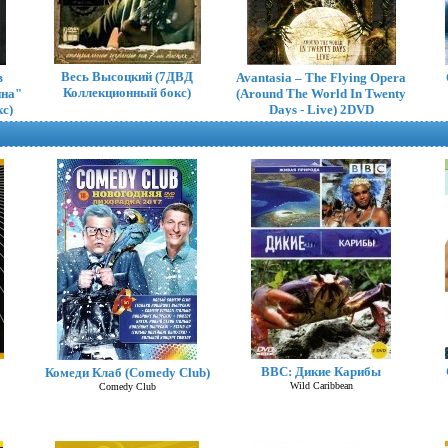
Весь Высоцкий (7ДВД
в
Avantasia – The Flying Opera
Коллекционный бокс)
ина"
(Around The World In Twenty
с)
Days - Live) 2DVD
BBC: Дикие Карибы
Комеди Клаб (Comedy Club)
Mr. Big – What If... 4 DVD
Wild Caribbean
Comedy Club
BoxSet (Коллекционное)