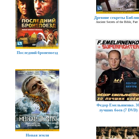
Древние секреты Библии
Ancient Secrets of the Bible, Part 
Последний бронепоезд
Федор Емельяненко. 3
лучших боев (7 DVD)
Новая земля