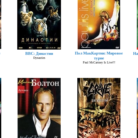
n
Пол МакКартни: Мировое
BBC: Династии
Ha
турне
Dynasties
Paul McCartney Is Live!!!