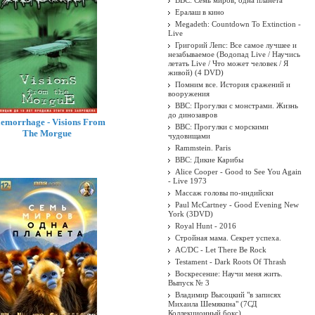
BBC: Семь миров, одна планета
Ералаш в кино
Megadeth: Countdown To Extinction -
Live
Григорий Лепс: Все самое лучшее и
незабываемое (Водопад Live / Научись
летать Live / Что может человек / Я
живой) (4 DVD)
Помним все. История сражений и
вооружения
BBC: Прогулки с монстрами. Жизнь
до динозавров
emorrhage - Visions From
BBC: Прогулки с морскими
The Morgue
чудовищами
Rammstein. Paris
BBC: Дикие Карибы
Alice Cooper - Good to See You Again
- Live 1973
Массаж головы по-индийски
Paul McCartney - Good Evening New
York (3DVD)
Royal Hunt - 2016
Стройная мама. Секрет успеха.
AC/DC - Let There Be Rock
Testament - Dark Roots Of Thrash
Воскресение: Научи меня жить.
Выпуск № 3
Владимир Высоцкий "в записях
Михаила Шемякина" (7СД
Коллекционный бокс)