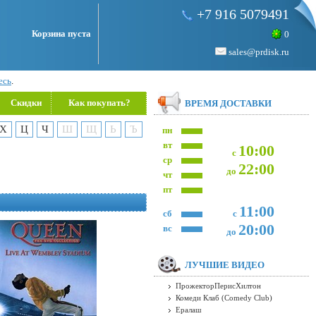
+7 916 5079491
Корзина пуста
0
sales@prdisk.ru
есь
.
Скидки
Как покупать?
ВРЕМЯ ДОСТАВКИ
Х
Ц
Ч
Ш
Щ
Ь
Ъ
пн
вт
10:00
с
ср
22:00
до
чт
пт
11:00
сб
с
20:00
вс
до
ЛУЧШИЕ ВИДЕО
ПрожекторПерисХилтон
Комеди Клаб (Comedy Club)
Ералаш