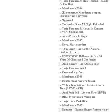
Tarja Turunen & Mike Terrana - Beauty
& The Beat
Metalmania 2004
Живописные Карибские острова:
Погружение с акулами
Чудаки 3
Tankard – Open All Night Reloaded
Tarja Turunen & Harus: In Concert
Live At Sibelius Hall
Judas Priest - Epitaph
Metalmania 2005
Йога. Магия любви
Thin Lizzy - Live at the National
Stadium (3DVD)
HYPOCRISY: Hell over Sofia - 20
Years Of Chaos And Confusion
Arch Enemy - Live Apocalypse
Tarja Turunen: Act 1
Смешной футбол
Metalmania 2006
Неизвестная планета Земля
Within Temptation: The Silent Force
Tour (2 DVD + CD)
Axel Rudi Pell - Live on Fire (2DVD)
BBC: Мужчина и Женщина
Tarja: Luna Park Ride
Metalmania 2007
Кипелов - Полная Видео Антология (4