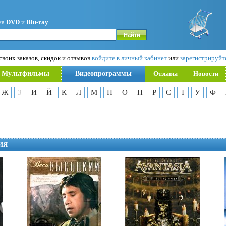
на
DVD
и
Blu-ray
воих заказов, скидок и отзывов
войдите в личный кабинет
или
зарегистрируйт
Мультфильмы
Видеопрограммы
Отзывы
Новости
Ж
З
И
Й
К
Л
М
Н
О
П
Р
С
Т
У
Ф
ИЯ