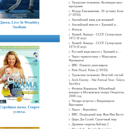
Уральские пельмени. Коллекция шоу-
программ
Федор Емельяненко. 30 лучших боев
(7 DVD)
Английский язык для малышей
Queen. Live At Wembley
Английский вместе с Хрюшей и...
Stadium
Фитиль
Хоккей. Канада - СССР. Суперсерия
1972 (8 игр)
Хоккей. Канада - СССР. Суперсерия
1974 (8 игр)
Русский язык вместе с Хрюшей и ...
Через червоточину с Морганом
Фриманом
BBC: Планета динозавров
Pink Floyd. Pulse (2 DVD)
Уральские пельмени: Везучий случай
Arch Enemy - War Eternal Tour: Tokyo
Sacrifice
Филипп Киркоров: Юбилейный
концерт в Московском театре Оперетты.
2008 год
Четыре встречи с Владимиром
Высоцким
Стройная мама. Секрет
Slayer - Repentless
успеха.
BBC. Подводный мир Жак-Ива Кусто
Цирк Дю Солей: Сказочный мир
Древние секреты Библии 2