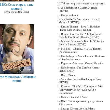
Тайный мир эротического искусства
BBC: Семь миров, одна
Joe Satriani and Guitar Legends
планета
(4DVD)
Seven Worlds One Planet
Планета Земля
Joe Satriani – Satchurated: Live In
Montreal (2DVD)
Dream Theater ‎– Live At Budokan
(Three-Disc Ultimate Edition)
Ringo Starr And His All Starr Band -
Live At The Greek Theatre (3DVD)
Michael Schenker's Temple Of Rock -
Live In Europe (3DVD)
Mr. Big – What If... 4 DVD BoxSet
(Коллекционное)
Death Angel ‎– Sonic German Beatdown
- Live In Germany
Коррозия Металла - Съешь Живъём
Rob Zombie: The Zombie Horror
Picture Show
BBC: Жизнь
тас Михайлов: Любимые
Sebastian Bach - Abachalypse Now
песни
(2DVD)
Europe – The Final Countdown 30th
Anniversary Show - Live At The
Roundhouse
Hate - Litanies Of Satan
BBC: Самые громкие преступления
XX-го века
Savage Circus: Live In Atlanta