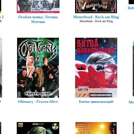
Deb
 2
Особая папка. Леонид
Motorhead - Rock am Ring
II
Млечин
Motorhead - Rock am Ring
0
Obituary - Frozen Alive
Битва цивилизаций
Meg