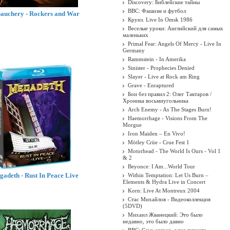
Discovery: Библейские тайны
BBC: Фашизм и футбол
auchery - Rockers and War
Круиз. Live In Omsk 1986
Веселые уроки: Английский для самых
маленьких
Primal Fear: Angels Of Mercy - Live In
Germany
Rammstein - In Amerika
Sinister - Prophecies Denied
Slayer - Live at Rock am Ring
Grave - Enraptured
Бои без правил 2: Олег Тактаров /
Хроника восьмиугольника
Arch Enemy - As The Stages Burn!
Haemorrhage - Visions From The
Morgue
Iron Maiden ‎– En Vivo!
Mötley Crüe - Crue Fest 1
Motorhead - The World Is Ours - Vol 1
& 2
Beyonce: I Am...World Tour
adeth - Rust In Peace Live
Within Temptation: Let Us Burn –
Elements & Hydra Live in Concert
Korn: Live At Montreux 2004
Стас Михайлов - Видеоколлекция
(5DVD)
Михаил Жванецкий: Это было
недавно, это было давно