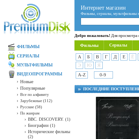
Интернет магазин
Фильмы, сериалы, мультфильмы 
Добро пожаловать!
Для просмотра с
Фильмы
Сериалы
ФИЛЬМЫ
СЕРИАЛЫ
А
Б
В
Г
Д
Е
Ё
МУЛЬТФИЛЬМЫ
Э
Ю
Я
ВИДЕОПРОГРАММЫ
A-Z
0-9
Новые
Популярные
ПОСЛЕДНИЕ ПОСТУПЛЕН
Все по алфавиту
Зарубежные (112)
Русские (58)
По жанрам
BBC. DISCOVERY. (1)
Биографии (1)
Исторические фильмы
(2)