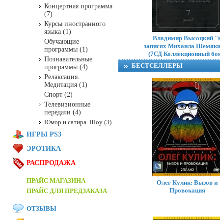
Концертная программа
(7)
Курсы иностранного
языка (1)
Владимир Высоцкий "
Обучающие
записях Михаила Шемяк
программы (1)
(7СД Коллекционный бок
Познавательные
БЕСТСЕЛЛЕРЫ
программы (4)
Релаксация.
Медитация (1)
Спорт (2)
Телевизионные
передачи (4)
Юмор и сатира. Шоу (3)
ИГРЫ PS3
ЭРОТИКА
РАСПРОДАЖА
ПРАЙС МАГАЗИНА
Олег Кулик: Вызов и
Провокация
ПРАЙС ДЛЯ ПРЕДЗАКАЗА
ОТЗЫВЫ