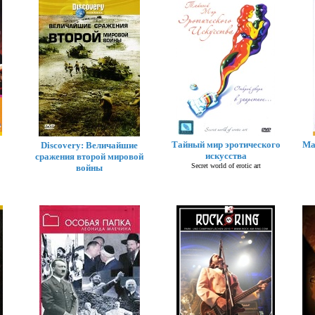
Тайный мир эротического
Ма
Discovery: Величайшие
искусства
сражения второй мировой
Secret world of erotic art
войны