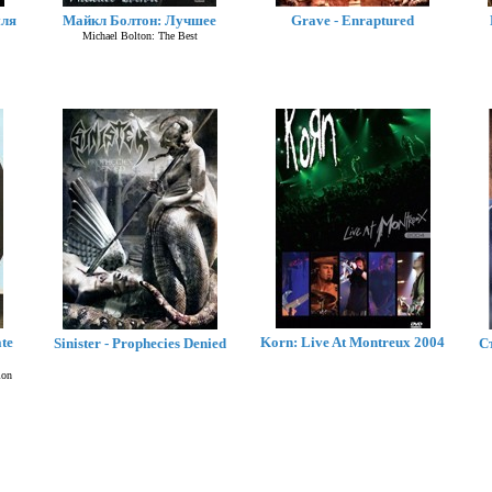
мля
Майкл Болтон: Лучшее
Grave - Enraptured
Michael Bolton: The Best
te
Korn: Live At Montreux 2004
Sinister - Prophecies Denied
С
ion