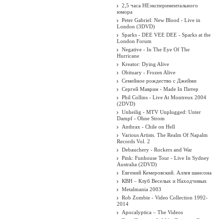
2,5 часа НЕэкспериментального
юмора
Peter Gabriel: New Blood - Live in
London (3DVD)
Sparks - DEE VEE DEE - Sparks at the
London Forum
Negative - In The Eye Of The
Hurricane
Kreator: Dying Alive
Obituary - Frozen Alive
ic Infection. Contagination,
Семейное рождество с Джейми
Vol.1
Сергей Маврин - Made In Питер
Phil Collins - Live At Montreux 2004
(2DVD)
Unheilig - MTV Unplugged: Unter
Dampf - Ohne Strom
Anthrax - Chile on Hell
Various Artists. The Realm Of Napalm
Records Vol. 2
Debauchery - Rockers and War
Pink: Funhouse Tour - Live In Sydney
Australia (2DVD)
Евгений Кемеровский. Аллея шансона
КВН – Клуб Веселых и Находчивых
Metalmania 2003
Rob Zombie - Video Collection 1992-
2014
Apocalyptica ‎– The Videos
msk 1986