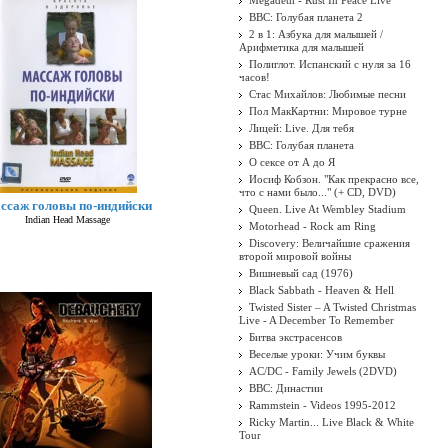
Megadeth - Rust In Peace Live
BBC: Голубая планета 2
2 в 1: Азбука для малышей /
Арифметика для малышей
Полиглот. Испанский с нуля за 16
часов!
Стас Михайлов: Любимые песни
Пол МакКартни: Мировое турне
Лицей: Live. Для тебя
BBC: Голубая планета
О сексе от А до Я
Иосиф Кобзон. "Как прекрасно все,
что с нами было..." (+ CD, DVD)
ссаж головы по-индийски
Queen. Live At Wembley Stadium
Indian Head Massage
Motorhead - Rock am Ring
Discovery: Величайшие сражения
второй мировой войны
Вишневый сад (1976)
Black Sabbath - Heaven & Hell
Twisted Sister ‎– A Twisted Christmas
Live - A December To Remember
Битва экстрасенсов
Веселые уроки: Учим буквы
AC/DC - Family Jewels (2DVD)
BBC: Династии
Rammstein - Videos 1995-2012
Ricky Martin... Live Black & White
Tour