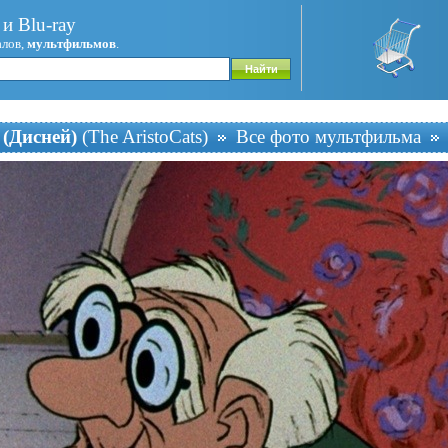
и Blu-ray
алов,
мультфильмов
.
 (Дисней)
(The AristoCats)
Все фото мультфильма