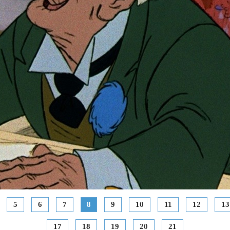
5
6
7
8
9
10
11
12
13
17
18
19
20
21