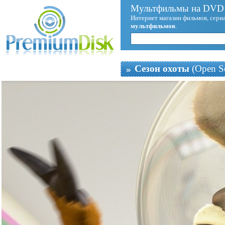
Мультфильмы на DVD 
Интернет магазин фильмов, сериа
мультфильмов
.
Сезон охоты
(Open S