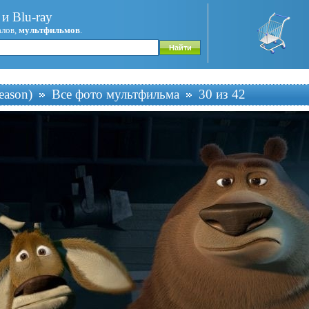
и Blu-ray
алов,
мультфильмов
.
eason)
Все фото мультфильма
30 из 42