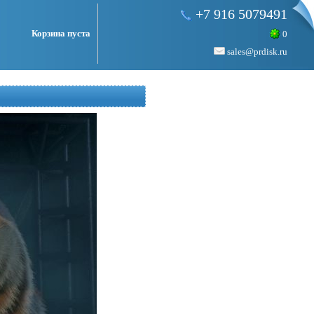
+7 916 5079491
Корзина пуста
0
sales@prdisk.ru