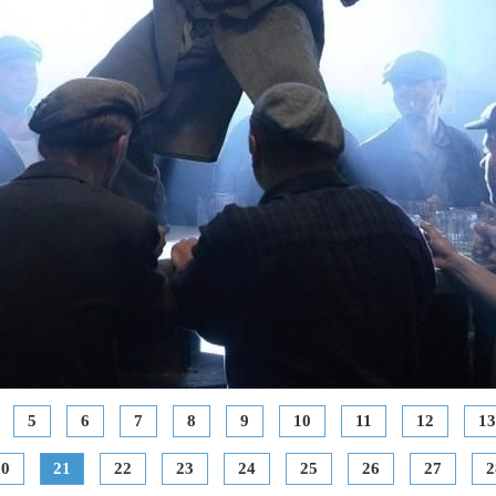
5
6
7
8
9
10
11
12
13
20
21
22
23
24
25
26
27
2