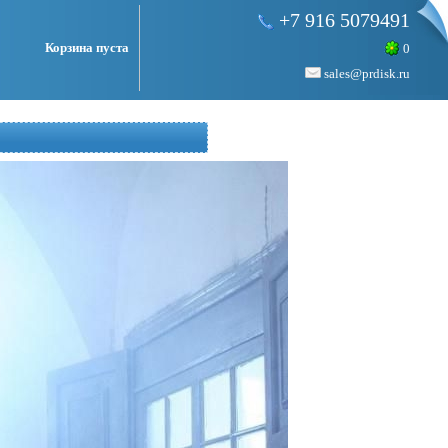
+7 916 5079491
Корзина пуста
0
sales@prdisk.ru