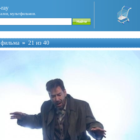
ray
иалов, мультфильмов.
 фильма
21 из 40