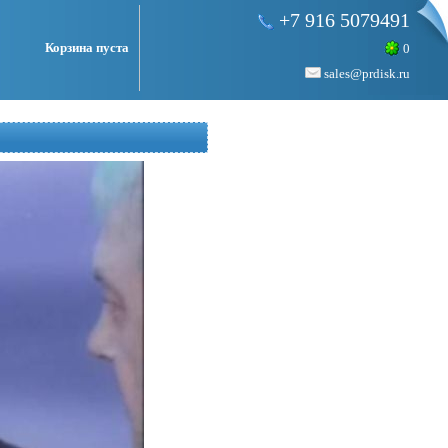
+7 916 5079491
Корзина пуста
0
sales@prdisk.ru