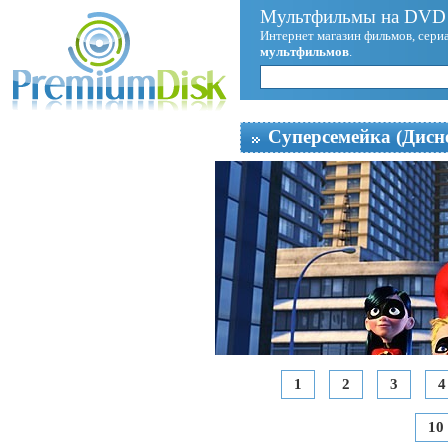
Мультфильмы на DVD 
Интернет магазин фильмов, сериа
мультфильмов
.
Суперсемейка (Дисн
1
2
3
4
10