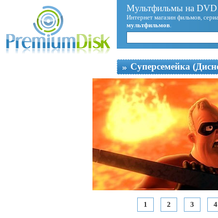
Мультфильмы на DVD 
Интернет магазин фильмов, сериа
мультфильмов
.
Суперсемейка (Дисн
1
2
3
4