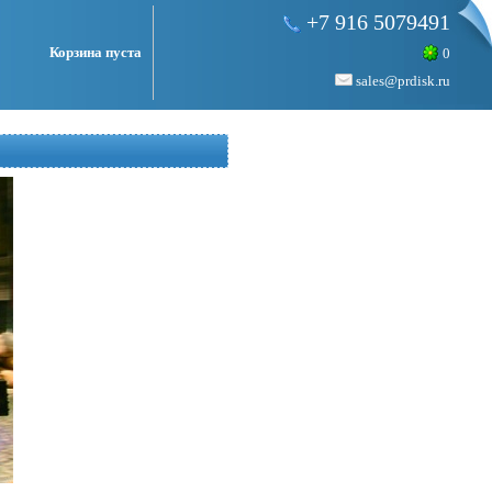
+7 916 5079491
Корзина пуста
0
sales@prdisk.ru