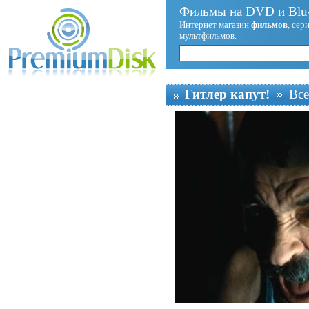
Фильмы на DVD и Blu-
Интернет магазин
фильмов
, сер
мультфильмов.
Гитлер капут!
Все