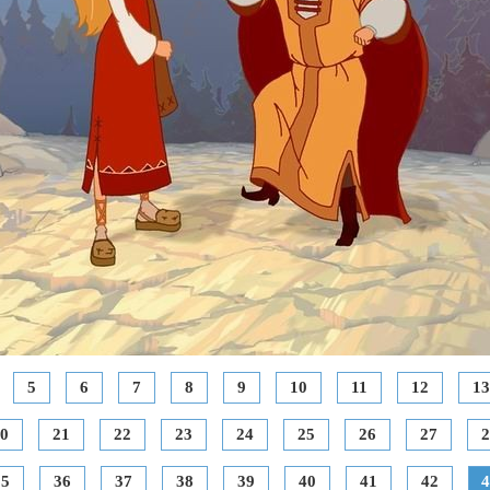
5
6
7
8
9
10
11
12
13
0
21
22
23
24
25
26
27
2
35
36
37
38
39
40
41
42
4