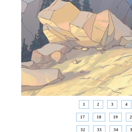
1
2
3
4
17
18
19
2
32
33
34