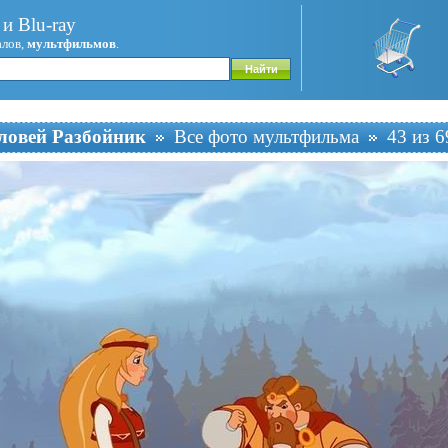
и Blu-ray
алов,
мультфильмов
.
ловей Разбойник
Все фото мультфильма
43 из 6