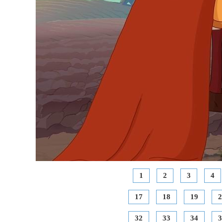
1
2
3
4
17
18
19
2
32
33
34
3