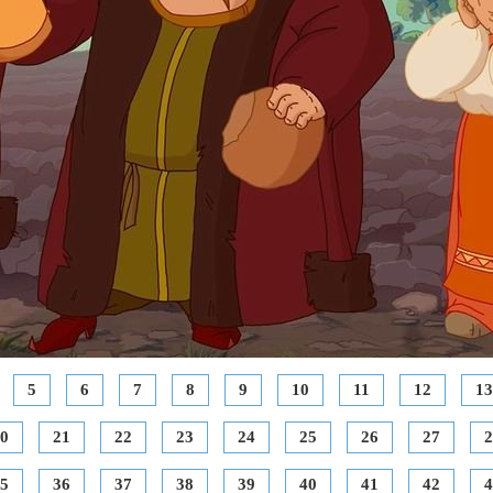
5
6
7
8
9
10
11
12
13
0
21
22
23
24
25
26
27
2
5
36
37
38
39
40
41
42
4