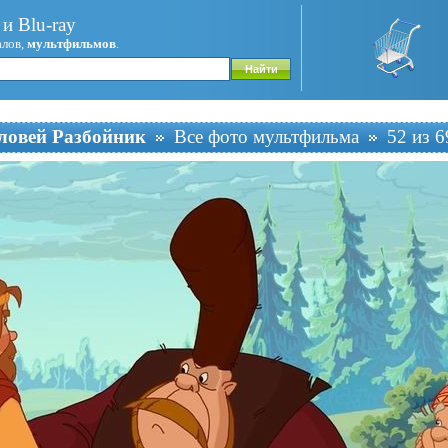
и Blu-ray
алов,
мультфильмов
.
ловей Разбойник
Все фото мультфильма
52 из 6