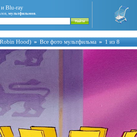
и Blu-ray
алов,
мультфильмов
.
Robin Hood)
Все фото мультфильма
1 из 8