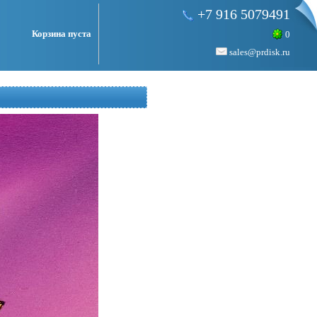
+7 916 5079491
Корзина пуста
0
sales@prdisk.ru