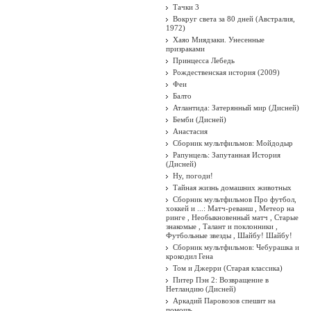
Тачки 3
Вокруг света за 80 дней (Австралия,
1972)
Хаяо Миядзаки. Унесенные
призраками
Принцесса Лебедь
Рождественская история (2009)
Феи
Балто
Атлантида: Затерянный мир (Дисней)
Бемби (Дисней)
Анастасия
Сборник мультфильмов: Мойдодыр
Рапунцель: Запутанная История
(Дисней)
Ну, погоди!
Тайная жизнь домашних животных
Сборник мультфильмов Про футбол,
хоккей и ...: Матч-реванш , Метеор на
ринге , Необыкновенный матч , Старые
знакомые , Талант и поклонники ,
Футбольные звезды , Шайбу! Шайбу!
Сборник мультфильмов: Чебурашка и
крокодил Гена
Том и Джерри (Старая классика)
Питер Пэн 2: Возвращение в
Нетландию (Дисней)
Аркадий Паровозов спешит на
помощь