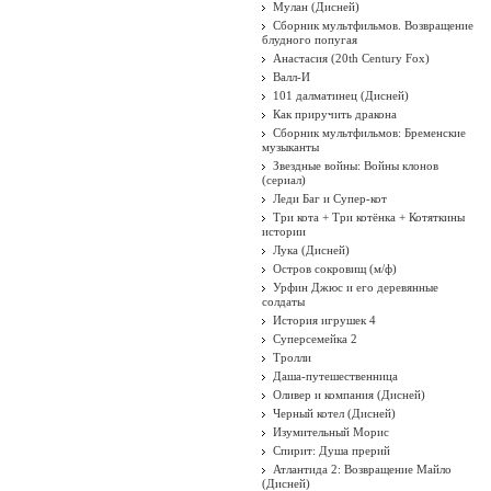
Мулан (Дисней)
Сборник мультфильмов. Возвращение
блудного попугая
Анастасия (20th Century Fox)
Валл-И
101 далматинец (Дисней)
Как приручить дракона
Сборник мультфильмов: Бременские
музыканты
Звездные войны: Войны клонов
(сериал)
Леди Баг и Супер-кот
Три кота + Три котёнка + Котяткины
истории
Лука (Дисней)
Остров сокровищ (м/ф)
Урфин Джюс и его деревянные
солдаты
История игрушек 4
Суперсемейка 2
Тролли
Даша-путешественница
Оливер и компания (Дисней)
Черный котел (Дисней)
Изумительный Морис
Спирит: Душа прерий
Атлантида 2: Возвращение Майло
(Дисней)