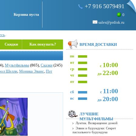
+7 916 5079491
Корзина пуста
0
sales@prdisk.ru
есь
.
Скидки
Как покупать?
ВРЕМЯ ДОСТАВКИ
пн
вт
10:00
4),
Мультфильмы
(865),
Сказки
(245)
с
ср
рол Шелли
,
Моника Эванс
,
Пэт
22:00
до
чт
пт
11:00
сб
с
20:00
вс
до
ЛУЧШИЕ
МУЛЬТФИЛЬМЫ
Лунтик. Возвращение домой
Элвин и бурундуки: Секрет
пасхального бурундука