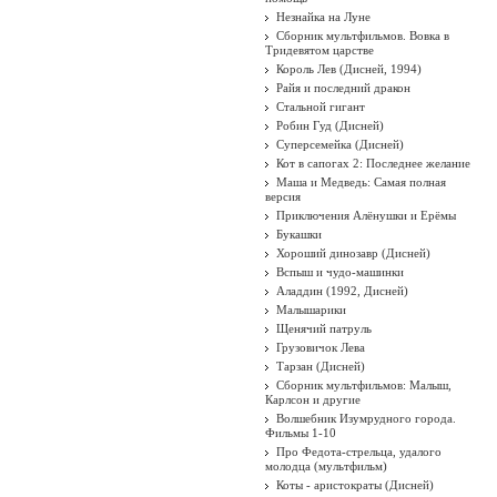
Незнайка на Луне
Сборник мультфильмов. Вовка в
Тридевятом царстве
Король Лев (Дисней, 1994)
Райя и последний дракон
Стальной гигант
Робин Гуд (Дисней)
Суперсемейка (Дисней)
Кот в сапогах 2: Последнее желание
Маша и Медведь: Самая полная
версия
Приключения Алёнушки и Ерёмы
Букашки
Хороший динозавр (Дисней)
Вспыш и чудо-машинки
Аладдин (1992, Дисней)
Малышарики
Щенячий патруль
Грузовичок Лева
Тарзан (Дисней)
Сборник мультфильмов: Малыш,
Карлсон и другие
Волшебник Изумрудного города.
Фильмы 1-10
Про Федота-стрельца, удалого
молодца (мультфильм)
Коты - аристократы (Дисней)