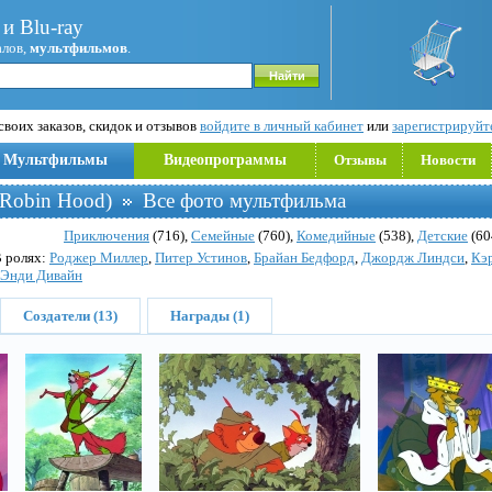
и Blu-ray
алов,
мультфильмов
.
воих заказов, скидок и отзывов
войдите в личный кабинет
или
зарегистрируйт
Мультфильмы
Видеопрограммы
Отзывы
Новости
Robin Hood)
Все фото мультфильма
Приключения
(716),
Семейные
(760),
Комедийные
(538),
Детские
(60
В ролях:
Роджер Миллер
,
Питер Устинов
,
Брайан Бедфорд
,
Джордж Линдси
,
Кэ
Энди Дивайн
Создатели (13)
Награды (1)