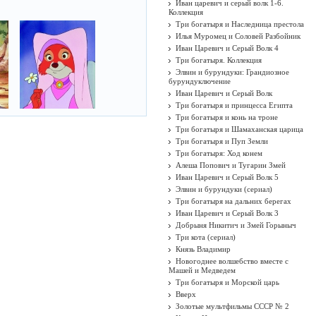
Иван царевич и серый волк 1-6.
Коллекция
Три богатыря и Наследница престола
Илья Муромец и Соловей Разбойник
Иван Царевич и Серый Волк 4
Три богатыря. Коллекция
Элвин и бурундуки: Грандиозное
бурундуключение
Иван Царевич и Серый Волк
Три богатыря и принцесса Египта
Три богатыря и конь на троне
Три богатыря и Шамаханская царица
Три богатыря и Пуп Земли
Три богатыря: Ход конем
Алеша Попович и Тугарин Змей
Иван Царевич и Серый Волк 5
Элвин и бурундуки (сериал)
Три богатыря на дальних берегах
Иван Царевич и Серый Волк 3
Добрыня Никитич и Змей Горыныч
Три кота (сериал)
Князь Владимир
Новогоднее волшебство вместе с
Машей и Медведем
Три богатыря и Морской царь
Вверх
Золотые мультфильмы СССР № 2