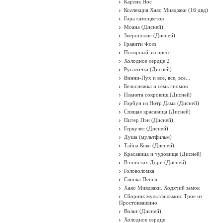
Карлик Нос
Коллекция Хаяо Миядзаки (16 двд)
Гора самоцветов
Моана (Дисней)
Зверополис (Дисней)
Гравити Фолз
Полярный экспресс
Холодное сердце 2
Русалочка (Дисней)
Винни-Пух и все, все, все...
Белоснежка и семь гномов
Планета сокровищ (Дисней)
Горбун из Нотр Дама (Дисней)
Спящая красавица (Дисней)
Питер Пэн (Дисней)
Геркулес (Дисней)
Душа (мультфильм)
Тайна Коко (Дисней)
Красавица и чудовище (Дисней)
В поисках Дори (Дисней)
Головоломка
Свинка Пеппа
Хаяо Миядзаки. Ходячий замок
Сборник мультфильмов: Трое из
Простоквашино
Вольт (Дисней)
Холодное сердце