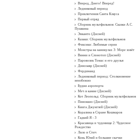
Вперед, Диего! Вперед!
Ледниковый период
Приключения Санта Клауса
Первый отряд
Сборник мультфильмов: Сказки А.С.
Пушкина
Энканто (Дисней)
Казаки: Сборник мультфильмов
Фиксики: Любимые серии
Монстры на каникулах 3: Море зовёт
Винни и Слонотоп (Дисней)
Паровозик Томас и его друзья
Динозавр (Дисней)
Фердинанд
Ледниковый период: Столкновение
неизбежно
Будни аэропорта
Меч в камне (Дисней)
Кот Леопольд: Сборник мультфильмов
Пиноккио (Дисней)
Книга Джунглей (Дисней)
Коралина в Стране Кошмаров
Гадкий Я - 3
Красавица и чудовище 2: Чудесное
Рождество
Лило и Стич
Конь Юлий и большие скачки