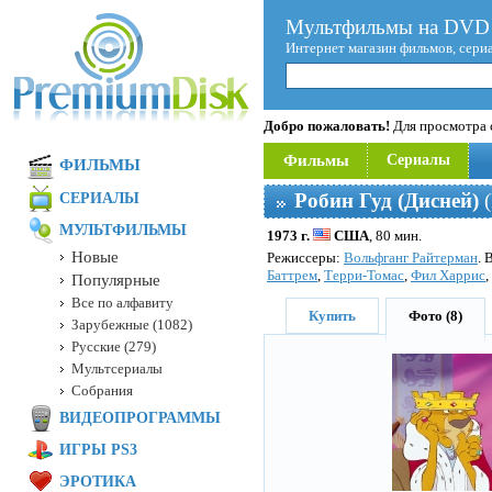
Мультфильмы на DVD 
Интернет магазин фильмов, сери
Добро пожаловать!
Для просмотра с
Фильмы
Сериалы
ФИЛЬМЫ
Робин Гуд (Дисней)
(
СЕРИАЛЫ
МУЛЬТФИЛЬМЫ
1973 г.
США
, 80 мин.
Новые
Режисcеры:
Вольфганг Райтерман
. 
Баттрем
,
Терри-Томас
,
Фил Харрис
,
Популярные
Все по алфавиту
Купить
Фото (8)
Зарубежные (1082)
Русские (279)
Мультсериалы
Собрания
ВИДЕОПРОГРАММЫ
ИГРЫ PS3
ЭРОТИКА