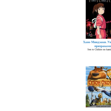
Хаяо Миядзаки. У
призракам
Sen to Chihiro no kam