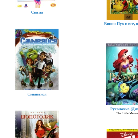
Сваты
Винни-Пух и все, вс
Смывайся
Русалочка (Ди
The Little Merma