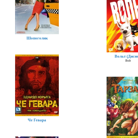
Шопоголик
Вольт (Дисне
Bolt
Че Гевара