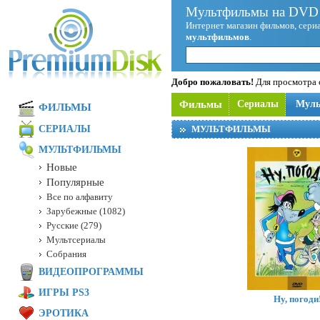
Мультфильмы на DVD 
Интернет магазин фильмов, сериа
мультфильмов
.
Добро пожаловать!
Для просмотра с
Фильмы
Сериалы
Мул
ФИЛЬМЫ
СЕРИАЛЫ
МУЛЬТФИЛЬМЫ
МУЛЬТФИЛЬМЫ
Новые
Популярные
Все по алфавиту
Зарубежные (1082)
Русские (279)
Мультсериалы
Собрания
ВИДЕОПРОГРАММЫ
ИГРЫ PS3
Ну, погоди
ЭРОТИКА