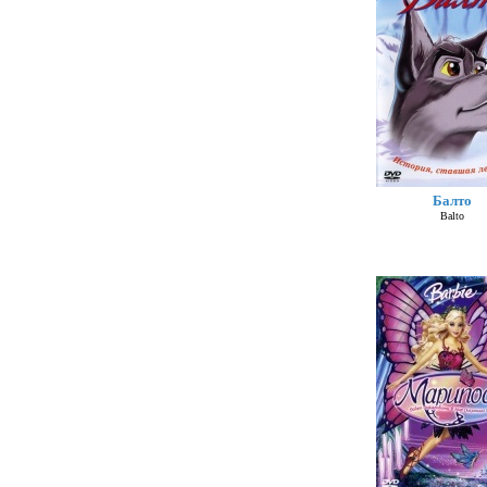
Балто
Balto