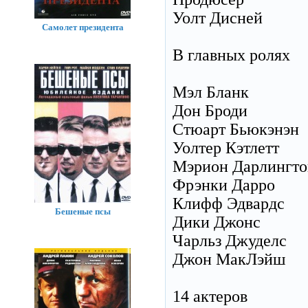
Уолт Дисней
Самолет президента
В главных ролях
Мэл Бланк
Дон Броди
Стюарт Бьюкэнэн
Уолтер Кэтлетт
Мэрион Дарлингто
Фрэнки Дарро
Клифф Эдвардс
Бешеные псы
Дики Джонс
Чарльз Джуделс
Джон МакЛэйш
14 актеров