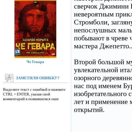
сверчок Джимини 
невероятным прикл
Стромболи, заглян
непослушных мальч
побывают в чреве 
мастера Джепетто..
Второй большой м
Че Гевара
увлекательной ита
озорного деревянн
ЗАМЕТИЛИ ОШИБКУ?
нас под именем Бу
Выделите текст с ошибкой и нажмите
изобретательного 
CTRL + ENTER, указав свой
комментарий в появившемся окне
лет и применение 
открытий.