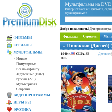
Мультфильмы на DVD 
Интернет магазин фильмов, сериа
мультфильмов
.
Добро пожаловать!
Для просмотра с
Фильмы
Сериалы
Мул
ФИЛЬМЫ
Пиноккио (Дисней)
(
СЕРИАЛЫ
МУЛЬТФИЛЬМЫ
1940 г.
США
, 85
Детские
(
мин.
Новые
Популярные
Все по алфавиту
Зарубежные (1082)
Русские (279)
Мультсериалы
Собрания
ВИДЕОПРОГРАММЫ
ИГРЫ PS3
ЭРОТИКА