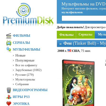
Мультфильмы на DVD 
Интернет магазин фильмов, сериа
мультфильмов
.
Добро пожаловать!
Для просмотра с
Фильмы
Сериалы
Мул
ФИЛЬМЫ
Феи
(Tinker Bell) - 
СЕРИАЛЫ
МУЛЬТФИЛЬМЫ
2008 г.
США
, 75 мин.
Новые
Популярные
Все по алфавиту
Зарубежные (1082)
Русские (279)
Мультсериалы
Собрания
ВИДЕОПРОГРАММЫ
ИГРЫ PS3
ЭРОТИКА