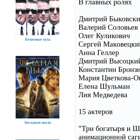
В главных ролях
Дмитрий Быковск
Валерий Соловьев
Олег Куликович
Бешеные псы
Сергей Маковецки
Анна Геллер
Дмитрий Высоцки
Константин Бронз
Мария Цветкова-О
Елена Шульман
Лия Медведева
15 актеров
Звездная пыль
"Три богатыря и Ш
анимационной саги,