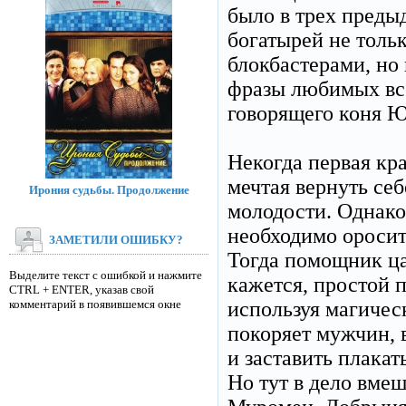
было в трех преды
богатырей не тол
блокбастерами, но
фразы любимых все
говорящего коня Ю
Некогда первая кр
мечтая вернуть се
Ирония судьбы. Продолжение
молодости. Однако
необходимо оросит
ЗАМЕТИЛИ ОШИБКУ?
Тогда помощник ца
Выделите текст с ошибкой и нажмите
кажется, простой п
CTRL + ENTER, указав свой
комментарий в появившемся окне
используя магичес
покоряет мужчин, 
и заставить плакат
Но тут в дело вме