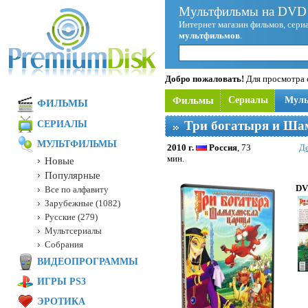
Мультфильмы на DVD 
Интернет магазин фильмов, сериа
мультфильмов
.
Добро пожаловать!
Для просмотра с
Фильмы
Сериалы
Мул
ФИЛЬМЫ
Три богатыря и Ша
СЕРИАЛЫ
МУЛЬТФИЛЬМЫ
2010 г.
Россия
, 73
Д
мин.
Новые
Популярные
DV
Все по алфавиту
Зарубежные (1082)
Русские (279)
Мультсериалы
Собрания
ВИДЕОПРОГРАММЫ
ИГРЫ PS3
ЭРОТИКА