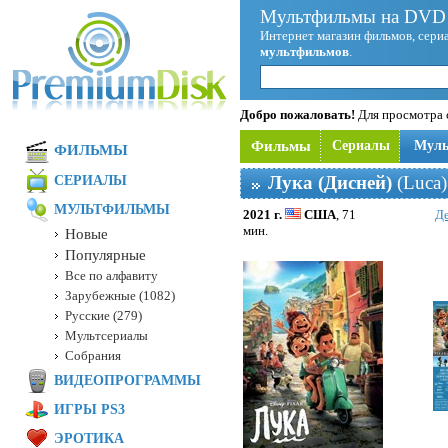
Мультфильмы на DVD 
Интернет магазин фильмов, сериа
мультфильмов
.
Добро пожаловать!
Для просмотра с
Фильмы
Сериалы
Мул
ФИЛЬМЫ
Лука (Дисней)
(Luca)
СЕРИАЛЫ
МУЛЬТФИЛЬМЫ
2021 г.
США
, 71
Д
мин.
Новые
Популярные
Все по алфавиту
Зарубежные (1082)
Русские (279)
Мультсериалы
Собрания
ВИДЕОПРОГРАММЫ
ИГРЫ PS3
ЭРОТИКА