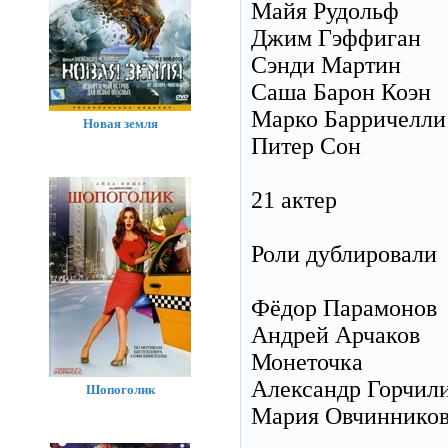
Майя Рудольф
Джим Гэффиган
Сэнди Мартин
Саша Барон Коэн
Марко Барричелли
Новая земля
Питер Сон
21 актер
Роли дублировали
Фёдор Парамонов
Андрей Арчаков
Монеточка
Александр Горчил
Шопоголик
Мария Овчиннико