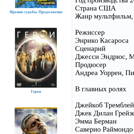
Год производства 
Страна США
Ирония судьбы. Продолжение
Жанр мультфильм, 
Режиссер
Энрико Касароса
Сценарий
Джесси Эндрюс, Ма
Продюсер
Андреа Уоррен, Пит
В главных ролях
Герои
Джейкоб Тремблей
Джек Дилан Грейз
Эмма Берман
Саверио Раймондо