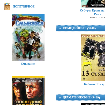
ПОПУЛЯРНОЕ
Субура: Кровь на
Рима
Suburra: la seri
КОМЕДИЙНЫЕ (3709)
Смывайся
Перси Джексон и О
Percy Jackson and the 
Кабачок 13 ст
ДРАМАТИЧЕСКИЕ (5489)