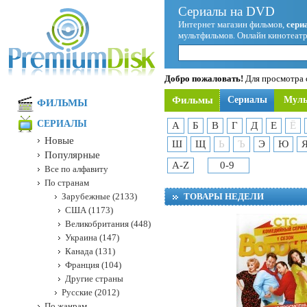
Сериалы на DVD
Интернет магазин фильмов,
сери
мультфильмов. Онлайн кинотеатр
Добро пожаловать!
Для просмотра с
Фильмы
Сериалы
Мул
ФИЛЬМЫ
СЕРИАЛЫ
А
Б
В
Г
Д
Е
Ё
Новые
Ш
Щ
Ь
Ъ
Э
Ю
Популярные
A-Z
0-9
Все по алфавиту
По странам
Зарубежные (2133)
ТОВАРЫ НЕДЕЛИ
США (1173)
Великобритания (448)
Украина (147)
Канада (131)
Франция (104)
Другие страны
Русские (2012)
По жанрам