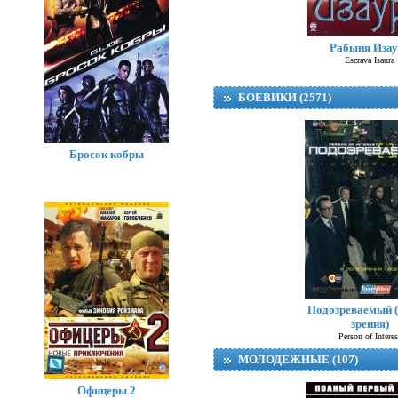
Рабыня Изау
Escrava Isaura
БОЕВИКИ (2571)
Бросок кобры
Подозреваемый (
зрения)
Person of Interes
МОЛОДЕЖНЫЕ (107)
Офицеры 2