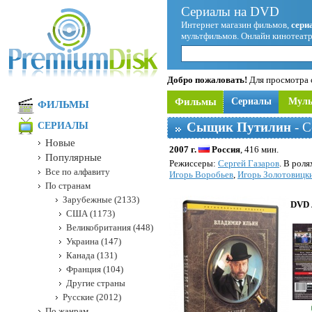
Сериалы на DVD
Интернет магазин фильмов,
сери
мультфильмов. Онлайн кинотеатр
Добро пожаловать!
Для просмотра с
Фильмы
Сериалы
Мул
ФИЛЬМЫ
Сыщик Путилин
- С
СЕРИАЛЫ
Новые
2007 г.
Россия
, 416 мин.
Популярные
Режисcеры:
Сергей Газаров
. В роля
Все по алфавиту
Игорь Воробьев
,
Игорь Золотовицк
По странам
Зарубежные (2133)
DVD 
США (1173)
Великобритания (448)
Украина (147)
Канада (131)
Франция (104)
Другие страны
Русские (2012)
По жанрам