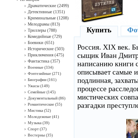
Драматические (2499)
Детективные (1351)
Криминальные (1208)
Мелодрамы (813)
Купить
Фот
Триллеры (788)
Комедийные (729)
Боевики (651)
Россия. XIX век. 
Исторические (503)
сыщик Иван Дмитри
Приключения (475)
Фантастика (357)
написанию книги с
Военные (334)
описывает самые и
Фэнтезийные (271)
подлинная, захват
Биографии (161)
Ужасы (149)
процессе расследо
Семейные (145)
мистических совпа
Документальный (86)
разгадки преступл
Романтические (55)
Мистика (52)
Молодежные (41)
Музыка (39)
Спорт (37)
Вестерны (35)