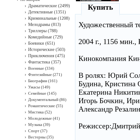
Купить
Драматические (2499)
Детективные (1351)
Криминальные (1208)
Художественный т
Мелодрамы (813)
Триллеры (788)
Комедийные (729)
2004 г., 1156 мин.,
Боевики (651)
Исторические (503)
Приключения (475)
Кинокомпания Кин
Фантастика (357)
Военные (334)
В ролях: Юрий Сол
Фэнтезийные (271)
Биографии (161)
Будина, Кристина 
Ужасы (149)
Екатерина Никитин
Семейные (145)
Игорь Бочкин, Ири
Документальный (86)
Романтические (55)
Александр Резалин
Мистика (52)
Молодежные (41)
Режиссер:Дмитрий
Музыка (39)
Спорт (37)
Вестерны (35)