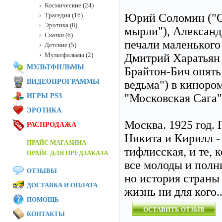
Космические (24)
Трагедия (16)
Юрий Соломин ("О
Эротика (8)
мырли"), Александ
Сказки (6)
печали маленького
Детские (5)
Мультфильмы (2)
Дмитрий Харатьян 
МУЛЬТФИЛЬМЫ
Брайтон-Бич опять 
ВИДЕОПРОГРАММЫ
ведьма") в киноро
"Московская Сага"
ИГРЫ PS3
ЭРОТИКА
Москва. 1925 год. 
РАСПРОДАЖА
Никита и Кирилл -
ПРАЙС МАГАЗИНА
тифлисская, и те, 
ПРАЙС ДЛЯ ПРЕДЗАКАЗА
все молоды и полн
ОТЗЫВЫ
но история страны
ДОСТАВКА И ОПЛАТА
жизнь ни для кого..
ПОМОЩЬ
ОСТАВИТЬ ОТЗЫВ
КОНТАКТЫ