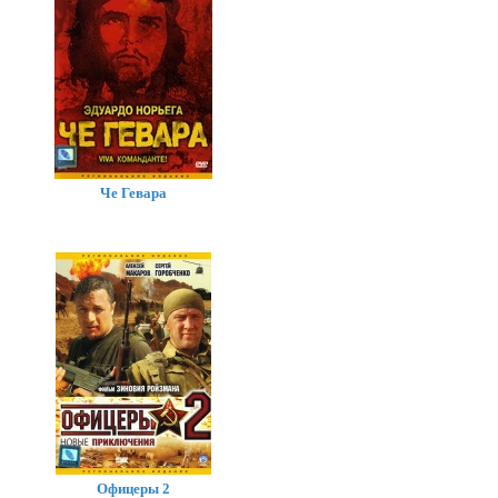
Че Гевара
Офицеры 2