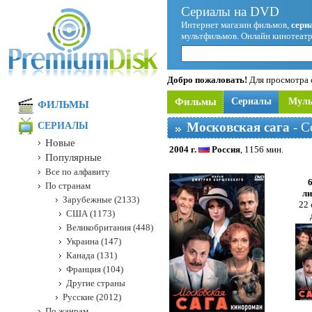
Сериалы на DVD
Интернет магазин фильмов,
сери
мультфильмов. Онлайн кинотеатр
Добро пожаловать!
Для просмотра с
Фильмы
Сериалы
Мул
ФИЛЬМЫ
Московская сага
- С
СЕРИАЛЫ
Новые
2004 г.
Россия
, 1156 мин.
Популярные
Все по алфавиту
По странам
ли
Зарубежные (2133)
22 
США (1173)
Великобритания (448)
Украина (147)
Канада (131)
Франция (104)
Другие страны
Русские (2012)
По жанрам