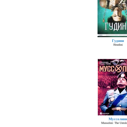
Гудини
Houdini
Муссолин
Mussolini: The Untol