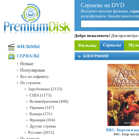
Сериалы на DVD
Интернет магазин фильмов,
сери
мультфильмов. Онлайн кинотеатр
Добро пожаловать!
Для просмотра с
Фильмы
Сериалы
Мул
ФИЛЬМЫ
СЕРИАЛЫ
БИОГРАФИИ
Новые
Популярные
Все по алфавиту
По странам
Зарубежные (2133)
США (1173)
Великобритания (448)
Украина (147)
Канада (131)
Франция (104)
Другие страны
BBC: Короли и к
Русские (2012)
BBC: Kings and Qu
По жанрам