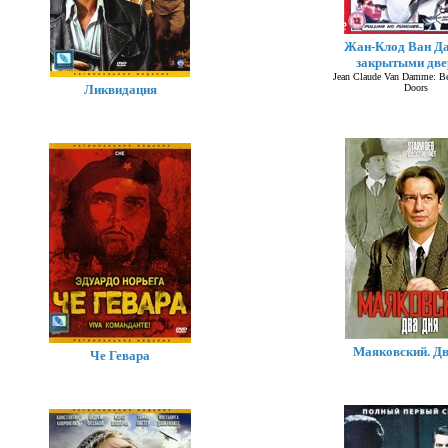
Жан-Клод Ван Да
закрытыми дв
Jean Claude Van Damme: B
Ликвидация
Doors
Маяковский. Дв
Че Гевара