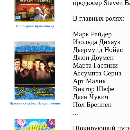
продюсер Steven Ba
В главных ролях:
Последний бронепоезд
Марк Райдер
Изольда Дихаук
Дьярмуид Нойес
Джон Доумен
Марта Гастини
Ассумпта Серна
Арт Малик
Виктор Шефе
Деян Чукич
Пол Бреннен
Ирония судьбы. Продолжение
...
Шокирующий путь 