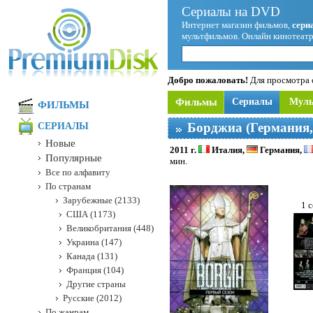
Сериалы на DVD
Интернет магазин фильмов,
сери
мультфильмов. Онлайн кинотеатр
Добро пожаловать!
Для просмотра с
Фильмы
Сериалы
Мул
ФИЛЬМЫ
Борджиа (Германия
СЕРИАЛЫ
Новые
2011 г.
Италия,
Германия,
Популярные
мин.
Все по алфавиту
По странам
Зарубежные (2133)
1 с
США (1173)
Великобритания (448)
Украина (147)
Канада (131)
Франция (104)
Другие страны
Русские (2012)
По жанрам