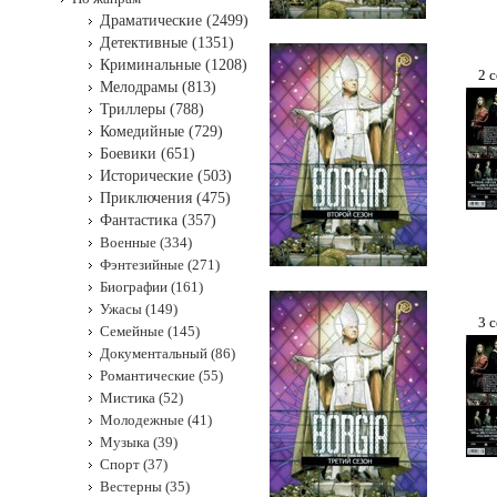
Драматические (2499)
Детективные (1351)
Криминальные (1208)
2 с
Мелодрамы (813)
Триллеры (788)
Комедийные (729)
Боевики (651)
Исторические (503)
Приключения (475)
Фантастика (357)
Военные (334)
Фэнтезийные (271)
Биографии (161)
Ужасы (149)
3 с
Семейные (145)
Документальный (86)
Романтические (55)
Мистика (52)
Молодежные (41)
Музыка (39)
Спорт (37)
Вестерны (35)