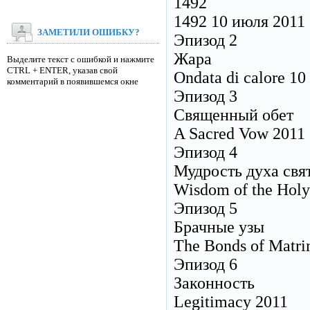
1492
1492 10 июля 2011
ЗАМЕТИЛИ ОШИБКУ?
Эпизод 2
Жара
Выделите текст с ошибкой и нажмите
CTRL + ENTER, указав свой
Ondata di calore 1
комментарий в появившемся окне
Эпизод 3
Священный обет
A Sacred Vow 2011
Эпизод 4
Мудрость духа свя
Wisdom of the Holy 
Эпизод 5
Брачные узы
The Bonds of Matr
Эпизод 6
Законность
Legitimacy 2011