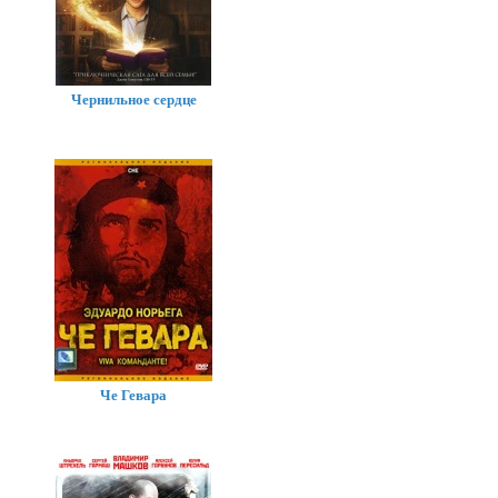
Чернильное сердце
Че Гевара