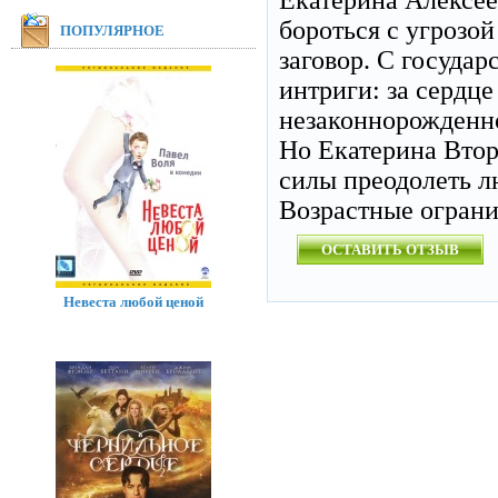
Екатерина Алексее
бороться с угрозой
ПОПУЛЯРНОЕ
заговор. С госуда
интриги: за сердц
незаконнорожденно
Но Екатерина Втор
силы преодолеть 
Возрастные огран
ОСТАВИТЬ ОТЗЫВ
Невеста любой ценой