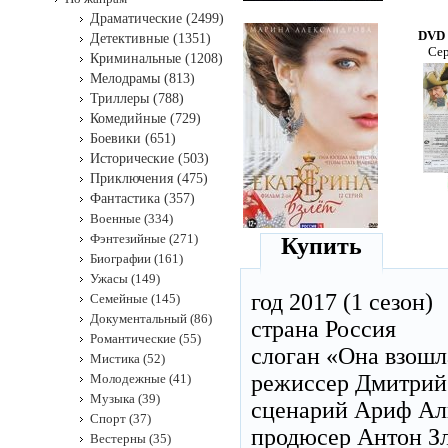
Драматические (2499)
DVD 
Детективные (1351)
Сер
Криминальные (1208)
Мелодрамы (813)
Триллеры (788)
Комедийные (729)
Боевики (651)
Исторические (503)
Приключения (475)
Фантастика (357)
Военные (334)
Фэнтезийные (271)
Купить
Биографии (161)
Ужасы (149)
год 2017 (1 сезон)
Семейные (145)
Документальный (86)
страна Россия
Романтические (55)
слоган «Она взошла
Мистика (52)
режиссер Дмитрий
Молодежные (41)
Музыка (39)
сценарий Ариф Ал
Спорт (37)
продюсер Антон Зл
Вестерны (35)