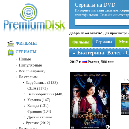
Сериалы на DVD
Интернет магазин фильмов,
сери
мультфильмов. Онлайн кинотеатр
Добро пожаловать!
Для просмотра с
Фильмы
Сериалы
Мул
ФИЛЬМЫ
Екатерина. Взлет
- 
СЕРИАЛЫ
Новые
2017 г.
Россия
, 580 мин.
Популярные
Все по алфавиту
По странам
1 с
Зарубежные (2133)
США (1173)
Великобритания (448)
Украина (147)
Канада (131)
Франция (104)
Другие страны
Русские (2012)
По жанрам