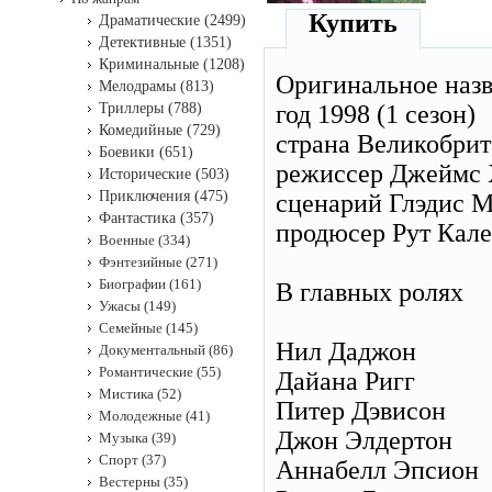
Купить
Драматические (2499)
Детективные (1351)
Криминальные (1208)
Оригинальное наз
Мелодрамы (813)
Триллеры (788)
год 1998 (1 сезон)
Комедийные (729)
страна Великобри
Боевики (651)
режиссер Джеймс 
Исторические (503)
Приключения (475)
сценарий Глэдис М
Фантастика (357)
продюсер Рут Кале
Военные (334)
Фэнтезийные (271)
Биографии (161)
В главных ролях
Ужасы (149)
Семейные (145)
Нил Даджон
Документальный (86)
Романтические (55)
Дайана Ригг
Мистика (52)
Питер Дэвисон
Молодежные (41)
Джон Элдертон
Музыка (39)
Спорт (37)
Аннабелл Эпсион
Вестерны (35)