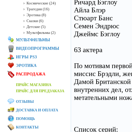
Ричард Бэглоу
Космические (24)
Айла Блэр
Трагедия (16)
Эротика (8)
Стюарт Банс
Сказки (6)
Семен Эндрюс
Детские (5)
Джеймс Бэглоу
Мультфильмы (2)
МУЛЬТФИЛЬМЫ
63 актера
ВИДЕОПРОГРАММЫ
ИГРЫ PS3
По мотивам первой
ЭРОТИКА
миссис Брэдли, же
РАСПРОДАЖА
Дамой Британской
ПРАЙС МАГАЗИНА
внутренних дел, о
ПРАЙС ДЛЯ ПРЕДЗАКАЗА
метательными ножа
ОТЗЫВЫ
ДОСТАВКА И ОПЛАТА
ПОМОЩЬ
КОНТАКТЫ
Список серий: