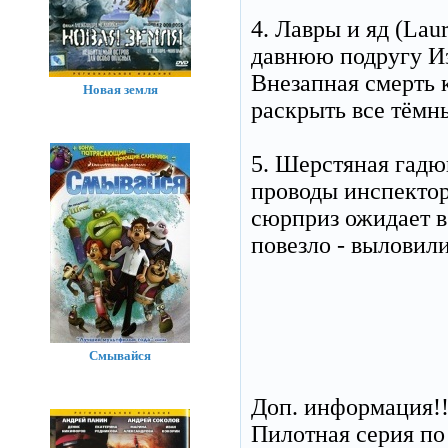
4. Лавры и яд (Lau
давнюю подругу Из
Внезапная смерть 
Новая земля
раскрыть все тёмн
5. Шерстяная гадюк
проводы инспектор
сюрприз ожидает в
повезло - выловили
Смывайся
Доп. информация!!!
Пилотная серия по