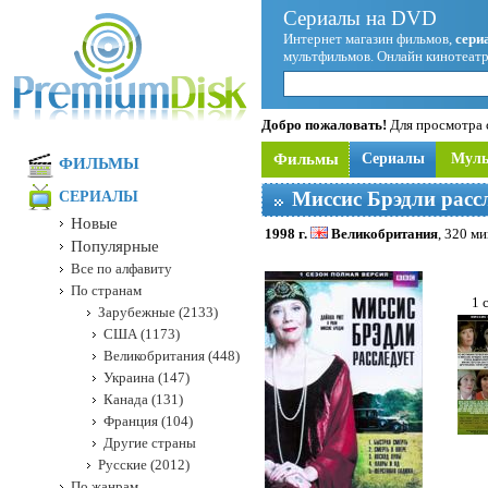
Сериалы на DVD
Интернет магазин фильмов,
сери
мультфильмов. Онлайн кинотеатр
Добро пожаловать!
Для просмотра с
Фильмы
Сериалы
Мул
ФИЛЬМЫ
Миссис Брэдли расс
СЕРИАЛЫ
Новые
1998 г.
Великобритания
, 320 ми
Популярные
Все по алфавиту
По странам
1 
Зарубежные (2133)
США (1173)
Великобритания (448)
Украина (147)
Канада (131)
Франция (104)
Другие страны
Русские (2012)
По жанрам