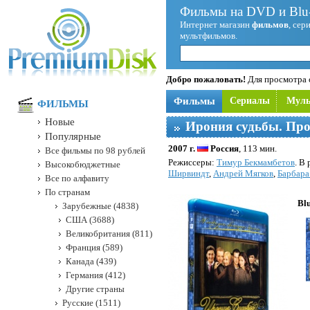
Фильмы на DVD и Blu-
Интернет магазин
фильмов
, сер
мультфильмов.
Добро пожаловать!
Для просмотра с
Фильмы
Сериалы
Мул
ФИЛЬМЫ
Новые
Ирония судьбы. Пр
Популярные
2007 г.
Россия
, 113 мин.
Все фильмы по 98 рублей
Режисcеры:
Тимур Бекмамбетов
. В
Высокобюджетные
Ширвиндт
,
Андрей Мягков
,
Барбара
Все по алфавиту
По странам
Bl
Зарубежные (4838)
США (3688)
Великобритания (811)
Франция (589)
Канада (439)
Германия (412)
Другие страны
Русские (1511)