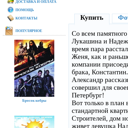
ДОСТАВКА И ОПЛАТА
ПОМОЩЬ
Купить
Фот
КОНТАКТЫ
ПОПУЛЯРНОЕ
Со всем памятного
Лукашина и Надежд
время пара расстал
Женя, как и раньш
компании присоедин
брака, Константин.
Александр рассказ
совершил для свое
Петербург!
Бросок кобры
Вот только в план 
стандартной кварт
Строителей, дом но
живет девушка Над