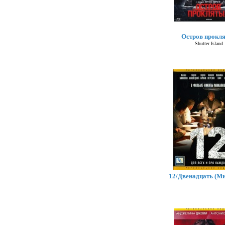
Остров прокл
Shutter Island
12/Двенадцать (М