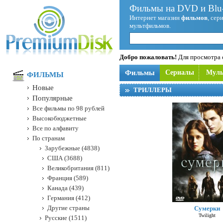
Фильмы на DVD и Blu-
Интернет магазин
фильмов
, сер
мультфильмов.
Добро пожаловать!
Для просмотра с
Фильмы
Сериалы
Мул
ФИЛЬМЫ
Новые
ТРИЛЛЕРЫ
Популярные
Все фильмы по 98 рублей
Высокобюджетные
Все по алфавиту
По странам
Зарубежные (4838)
США (3688)
Великобритания (811)
Франция (589)
Канада (439)
Германия (412)
Другие страны
Сумерки
Twilight
Русские (1511)