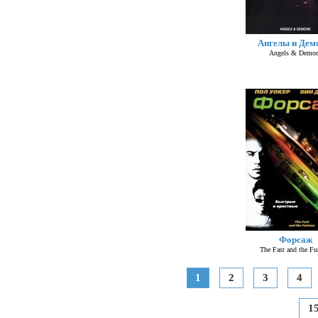
Ангелы и Дем
Angels & Demo
Форсаж
The Fast and the Fu
1
2
3
4
1