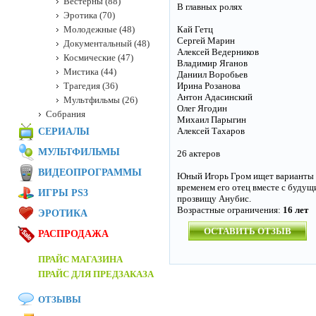
Вестерны (88)
В главных ролях
Эротика (70)
Молодежные (48)
Кай Гетц
Сергей Марин
Документальный (48)
Алексей Ведерников
Космические (47)
Владимир Яганов
Мистика (44)
Даниил Воробьев
Трагедия (36)
Ирина Розанова
Антон Адасинский
Мультфильмы (26)
Олег Ягодин
Собрания
Михаил Парыгин
Алексей Тахаров
СЕРИАЛЫ
МУЛЬТФИЛЬМЫ
26 актеров
ВИДЕОПРОГРАММЫ
Юный Игорь Гром ищет варианты с
временем его отец вместе с буду
ИГРЫ PS3
прозвищу Анубис.
Возрастные ограничения:
16 лет
ЭРОТИКА
ОСТАВИТЬ ОТЗЫВ
РАСПРОДАЖА
ПРАЙС МАГАЗИНА
ПРАЙС ДЛЯ ПРЕДЗАКАЗА
ОТЗЫВЫ