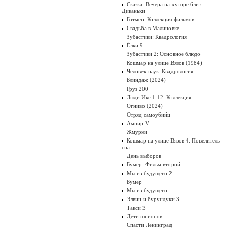
Сказка. Вечера на хуторе близ
Диканьки
Бэтмен: Коллекция фильмов
Свадьба в Малиновке
Зубастики: Квадрология
Ёлки 9
Зубастики 2: Основное блюдо
Кошмар на улице Вязов (1984)
Человек-паук. Квадрология
Блиндаж (2024)
Груз 200
Люди Икс 1-12: Коллекция
Огниво (2024)
Отряд самоубийц
Ампир V
Жмурки
Кошмар на улице Вязов 4: Повелитель
сна
День выборов
Бумер: Фильм второй
Мы из будущего 2
Бумер
Мы из будущего
Элвин и бурундуки 3
Такси 3
Дети шпионов
Спасти Ленинград