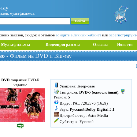
ray
иалов, мультфильмов.
воих заказов, скидок и отзывов
войдите в личный кабинет
или
зарегистрируйт
Мультфильмы
Видеопрограммы
Отзывы
Новости
во
- Фильм на DVD и Blu-ray
DVD лицензия
DVD-R
издание
Упаковка:
Keep-case
Тип диска:
DVD-5 (однослойный)
,
Регион:
5
Видео: PAL 720x576 (16x9)
Звук:
Русский Dolby Digital 5.1
Дистрибьютор: Astra Media
Субтитры: Русский