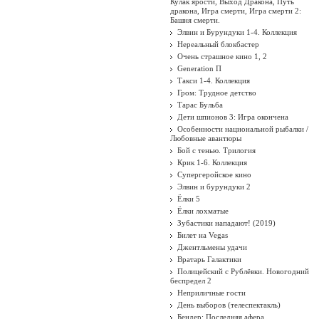
Кулак ярости, Выход Дракона, Путь
дракона, Игра смерти, Игра смерти 2:
Башня смерти.
Элвин и Бурундуки 1-4. Коллекция
Нереальный блокбастер
Очень страшное кино 1, 2
Generation П
Такси 1-4. Коллекция
Гром: Трудное детство
Тарас Бульба
Дети шпионов 3: Игра окончена
Особенности национальной рыбалки /
Любовные авантюры
Бой с тенью. Трилогия
Крик 1-6. Коллекция
Супергеройское кино
Элвин и бурундуки 2
Ёлки 5
Ёлки лохматые
Зубастики нападают! (2019)
Билет на Vegas
Джентльмены удачи
Вратарь Галактики
Полицейский с Рублёвки. Новогодний
беспредел 2
Неприличные гости
День выборов (телеспектакль)
Бендер: Последняя афера