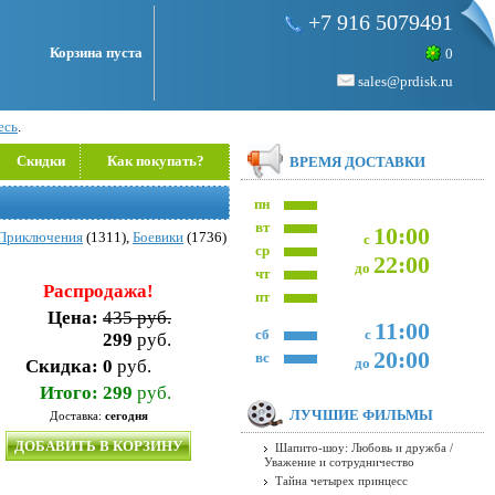
+7 916 5079491
Корзина пуста
0
sales@prdisk.ru
есь
.
Скидки
Как покупать?
ВРЕМЯ ДОСТАВКИ
пн
вт
10:00
Приключения
(1311),
Боевики
(1736)
с
ср
22:00
до
чт
Распродажа!
пт
Цена:
435 руб.
11:00
сб
с
299
руб.
20:00
вс
до
Скидка:
0
руб.
Итого:
299
руб.
ЛУЧШИЕ ФИЛЬМЫ
Доставка:
сегодня
ДОБАВИТЬ В КОРЗИНУ
Шапито-шоу: Любовь и дружба /
Уважение и сотрудничество
Тайна четырех принцесс