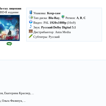
lu-ray лицензия
BD-R издание
Упаковка:
Keep-case
Тип диска:
Blu-Ray
,
Регион:
A
,
B
,
C
Видео: PAL
1920x1080p
(16x9)
Звук:
Русский Dolby Digital 5.1
Дистрибьютор: Astra Media
Субтитры: Русский
, Екатерина Краснер, ...
 Ольга Филипук, ...