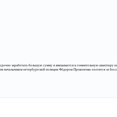
рочно заработать большую сумму и ввязывается в сомнительную авантюру на
щим начальником петербургской полиции Фёдором Прокопенко охотится за бос