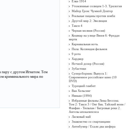
Ёлки 1914
Утомленные солнцем 1-3. Трилогия
Майор Гром: Чумной Доктор
Реальные пацаны против зомби
Другой мир 2: Эволюция
Такси 4
Черная молния (Россия)
Кошмар на улице Вязов 6: Фредди
мертв
Карнавальная ночь
Пила: Коллекция фильмов
9 рота
Хардкор
Ночной дозор (Россия)
Зубастики
 пару с другом Игнатом. Тем
Суперсборник: Выпуск 1:
сом криминального мира по
Современное российское кино (10
DVD)
Турецкий гамбит
Ван Хельсинг
Няньки (1994)
Избранные фильмы Люка Бессона.
Том 2: Такси 3 / Онг Бак. Тайский воин /
Фанфан - Тюльпан / Багровые реки 2.
Ангелы апокалипсиса
Ласковый май
Знакомство со спартанцами
Антибумер / Ехали два шофера