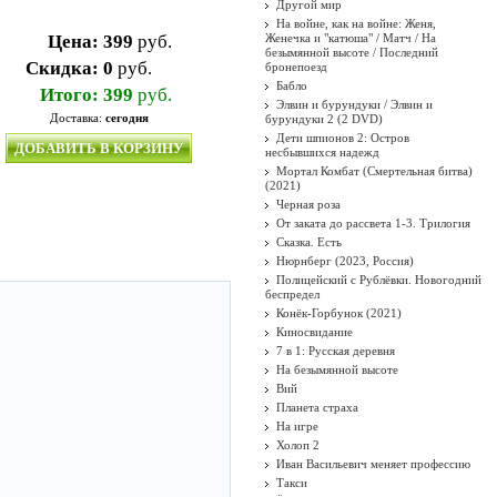
Другой мир
На войне, как на войне: Женя,
Цена:
399
руб.
Женечка и "катюша" / Матч / На
безымянной высоте / Последний
Скидка:
0
руб.
бронепоезд
Бабло
Итого:
399
руб.
Элвин и бурундуки / Элвин и
Доставка:
сегодня
бурундуки 2 (2 DVD)
Дети шпионов 2: Остров
ДОБАВИТЬ В КОРЗИНУ
несбывшихся надежд
Мортал Комбат (Смертельная битва)
(2021)
Черная роза
От заката до рассвета 1-3. Трилогия
Сказка. Есть
Нюрнберг (2023, Россия)
Полицейский с Рублёвки. Новогодний
беспредел
Конёк-Горбунок (2021)
Киносвидание
7 в 1: Русская деревня
На безымянной высоте
Вий
Планета страха
На игре
Холоп 2
Иван Васильевич меняет профессию
Такси