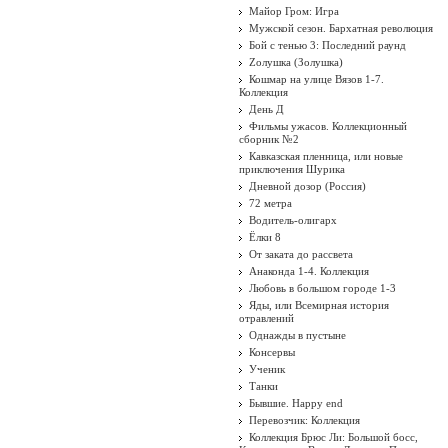
Майор Гром: Игра
Мужской сезон. Бархатная революция
Бой с тенью 3: Последний раунд
Zолушка (Золушка)
Кошмар на улице Вязов 1-7.
Коллекция
День Д
Фильмы ужасов. Коллекционный
сборник №2
Кавказская пленница, или новые
приключения Шурика
Дневной дозор (Россия)
72 метра
Водитель-олигарх
Ёлки 8
От заката до рассвета
Анаконда 1-4. Коллекция
Любовь в большом городе 1-3
Яды, или Всемирная история
отравлений
Однажды в пустыне
Консервы
Ученик
Танки
Бывшие. Happy end
Перевозчик: Коллекция
Коллекция Брюс Ли: Большой босс,