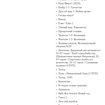
Руки Вверх! (2024)
Блэйд 1-3. Трилогия
Другой мир 5: Войны крови
Гитлер капут!
Веном
Ёлки / Ёлки 2
Тёмный мир: Равновесие
Призрачный гонщик
Челюсти 1-4. Коллекция
Фантазм 1-5. Коллекция
Фильмы ужасов. Коллекционный
сборник №30
Детектив: Двадцатый век начинается.
01-02 серии / Клуб самоубийц или …
(Приключения принца Флоризеля). 01-
03 серии / Секретная служба его
величества. 01-12 серии / Сломанная
подкова (4 DVD)
Топор
Халк + Невероятный Халк (2 DVD)
Топор. 1945
Бешенство
В спорте только девушки
Адмиралъ
Баба Яга спасает Новый год
Такси 2
Летучий корабль