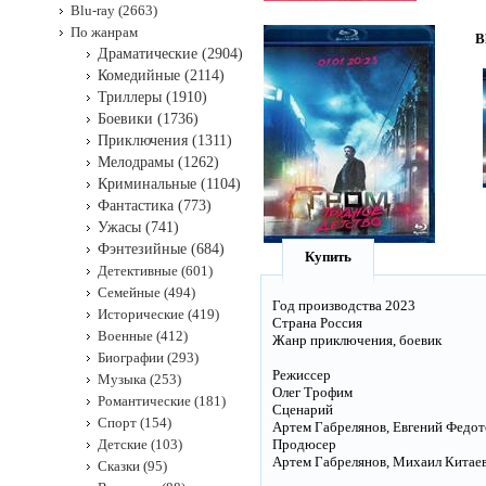
Blu-ray (2663)
По жанрам
B
Драматические (2904)
Комедийные (2114)
Триллеры (1910)
Боевики (1736)
Приключения (1311)
Мелодрамы (1262)
Криминальные (1104)
Фантастика (773)
Ужасы (741)
Фэнтезийные (684)
Купить
Детективные (601)
Семейные (494)
Год производства 2023
Исторические (419)
Страна Россия
Военные (412)
Жанр приключения, боевик
Биографии (293)
Режиссер
Музыка (253)
Олег Трофим
Романтические (181)
Сценарий
Спорт (154)
Артем Габрелянов, Евгений Федотов
Детские (103)
Продюсер
Артем Габрелянов, Михаил Китаев,
Сказки (95)