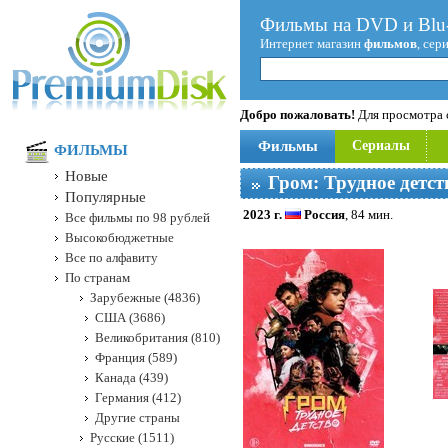
Фильмы на DVD и Blu-
Интернет магазин
фильмов
, сер
Добро пожаловать!
Для просмотра с
Фильмы
Сериалы
ФИЛЬМЫ
Новые
Гром: Трудное детст
Популярные
2023 г.
Россия
, 84 мин.
Все фильмы по 98 рублей
Высокобюджетные
Все по алфавиту
По странам
Зарубежные (4836)
США (3686)
Великобритания (810)
Франция (589)
Канада (439)
Германия (412)
Другие страны
Русские (1511)