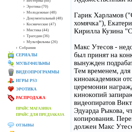
Вестерны (88)
Эротика (70)
Молодежные (48)
Гарик Харламов ("
Документальный (48)
хомячка"), Екатер
Космические (47)
Кирилла Кузина "
Мистика (44)
Трагедия (36)
Мультфильмы (26)
Макс Утесов - нед
Собрания
был принят на кон
СЕРИАЛЫ
вынужден подрабат
МУЛЬТФИЛЬМЫ
Тем временем, для
ВИДЕОПРОГРАММЫ
киноакадемики ото
ИГРЫ PS3
церемонии награж
ЭРОТИКА
кинокопий запираю
РАСПРОДАЖА
видеопиратов Викт
ПРАЙС МАГАЗИНА
Эдуарда Рыкова, ч
ПРАЙС ДЛЯ ПРЕДЗАКАЗА
копирования. Пере
должен Макс Утесо
ОТЗЫВЫ