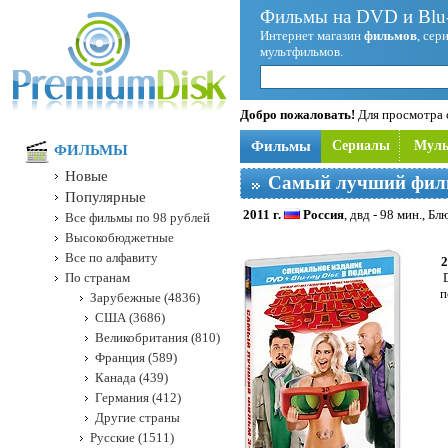
Фильмы на DVD и Blu-
Интернет магазин
фильмов
, сер
мультфильмов.
Добро пожаловать!
Для просмотра с
Фильмы
Сериалы
Мул
ФИЛЬМЫ
Новые
Самый лучший филь
Популярные
2011 г.
Россия
, двд - 98 мин., Бл
Все фильмы по 98 рублей
Высокобюджетные
Все по алфавиту
2
По странам
п
Зарубежные (4836)
США (3686)
Великобритания (810)
Франция (589)
Канада (439)
Германия (412)
Другие страны
Русские (1511)