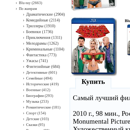
Blu-ray (2663)
По жанрам
Драматические (2904)
Комедийные (2114)
Bl
Триллеры (1910)
Боевики (1736)
Приключения (1311)
Мелодрамы (1262)
Криминальные (1104)
Фантастика (773)
Ужасы (741)
Фэнтезийные (684)
Детективные (601)
Семейные (494)
Купить
Исторические (419)
Военные (412)
Биографии (293)
Самый лучший фил
Музыка (253)
Романтические (181)
2010 г., 98 мин., Р
Спорт (154)
Детские (103)
Monumental Pictur
Сказки (95)
Художественный 