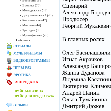
Вестерны (88)
Сценарий
Эротика (70)
Молодежные (48)
Александр Бородя
Документальный (48)
Продюсер
Космические (47)
Георгий Мукакеви
Мистика (44)
Трагедия (36)
Мультфильмы (26)
В главных ролях
Собрания
СЕРИАЛЫ
Олег Басилашвили
МУЛЬТФИЛЬМЫ
Игнат Акрачков
ВИДЕОПРОГРАММЫ
Александр Баширо
ИГРЫ PS3
Жанна Дуданова
ЭРОТИКА
Людмила Касаткин
РАСПРОДАЖА
Екатерина Климов
ПРАЙС МАГАЗИНА
Андрей Панин
ПРАЙС ДЛЯ ПРЕДЗАКАЗА
Ольга Тумайкина
Дмитрий Дюжев
ОТЗЫВЫ