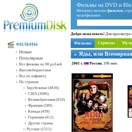
Фильмы на DVD и Blu-
Интернет магазин
фильмов
, сер
мультфильмов.
Добро пожаловать!
Для просмотра с
Фильмы
Сериалы
Мул
ФИЛЬМЫ
Новые
Яды, или Всемирная
Популярные
2001 г.
Россия
, 106 мин.
Все фильмы по 98 рублей
Высокобюджетные
Все по алфавиту
По странам
Зарубежные (4836)
США (3686)
Великобритания (810)
Франция (589)
Канада (439)
Германия (412)
Другие страны
Русские (1511)