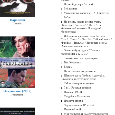
Ночной дозор (Россия)
Зубастики
Утомленные солнцем 1-3. Трилогия
Бабло
Паранойя
На войне, как на войне: Женя,
Disturbia
Женечка и "катюша" / Матч / На
безымянной высоте / Последний
бронепоезд
Избранные фильмы Люка Бессона.
Том 2: Такси 3 / Онг Бак. Тайский воин /
Фанфан - Тюльпан / Багровые реки 2.
Ангелы апокалипсиса
Элвин и бурундуки / Элвин и
бурундуки 2 (2 DVD)
Знакомство со спартанцами
Ван Хельсинг
Ёлки 9
Пила: Коллекция фильмов
Шапито-шоу: Любовь и дружба /
Уважение и сотрудничество
Тайна четырех принцесс
7 в 1: Русская деревня
Искупление (2007)
Няньки (1994)
Atonement
Свадьба в Малиновке
Планета страха
Черная молния (Россия)
Ласковый май
Мортал Комбат (Смертельная битва)