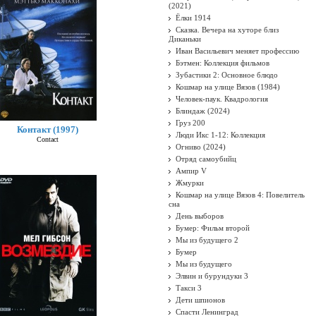
(2021)
Ёлки 1914
Сказка. Вечера на хуторе близ
Диканьки
Иван Васильевич меняет профессию
Бэтмен: Коллекция фильмов
Зубастики 2: Основное блюдо
Кошмар на улице Вязов (1984)
Человек-паук. Квадрология
Блиндаж (2024)
Груз 200
Контакт (1997)
Люди Икс 1-12: Коллекция
Contact
Огниво (2024)
Отряд самоубийц
Ампир V
Жмурки
Кошмар на улице Вязов 4: Повелитель
сна
День выборов
Бумер: Фильм второй
Мы из будущего 2
Бумер
Мы из будущего
Элвин и бурундуки 3
Такси 3
Дети шпионов
Спасти Ленинград