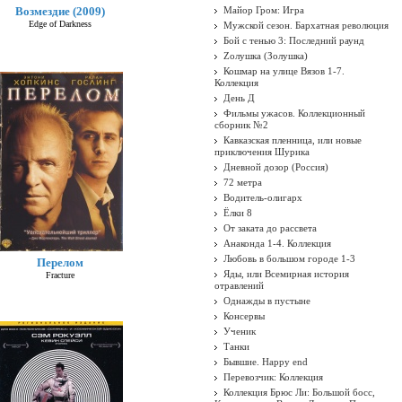
Возмездие (2009)
Майор Гром: Игра
Edge of Darkness
Мужской сезон. Бархатная революция
Бой с тенью 3: Последний раунд
Zолушка (Золушка)
Кошмар на улице Вязов 1-7.
Коллекция
День Д
Фильмы ужасов. Коллекционный
сборник №2
Кавказская пленница, или новые
приключения Шурика
Дневной дозор (Россия)
72 метра
Водитель-олигарх
Ёлки 8
От заката до рассвета
Анаконда 1-4. Коллекция
Любовь в большом городе 1-3
Перелом
Яды, или Всемирная история
Fracture
отравлений
Однажды в пустыне
Консервы
Ученик
Танки
Бывшие. Happy end
Перевозчик: Коллекция
Коллекция Брюс Ли: Большой босс,