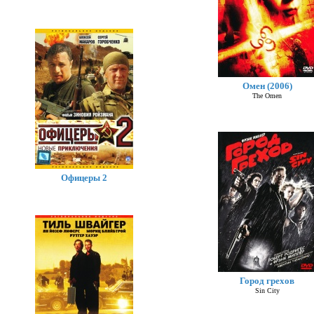
Омен (2006)
The Omen
Офицеры 2
Город грехов
Sin City