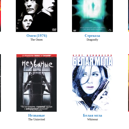
Омен (1976)
Стрекоза
The Omen
Dragonfly
Незваные
Белая мгла
The Uninvited
Whiteout