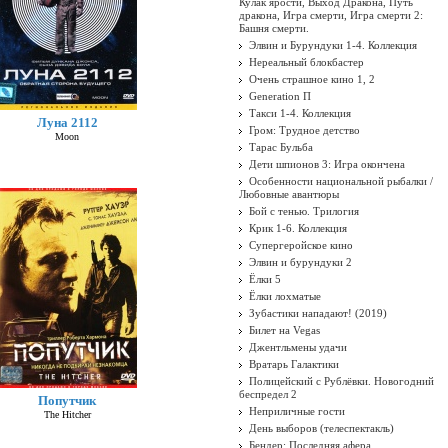
Кулак ярости, Выход Дракона, Путь
дракона, Игра смерти, Игра смерти 2:
Башня смерти.
Элвин и Бурундуки 1-4. Коллекция
Нереальный блокбастер
Очень страшное кино 1, 2
Generation П
Такси 1-4. Коллекция
Луна 2112
Гром: Трудное детство
Moon
Тарас Бульба
Дети шпионов 3: Игра окончена
Особенности национальной рыбалки /
Любовные авантюры
Бой с тенью. Трилогия
Крик 1-6. Коллекция
Супергеройское кино
Элвин и бурундуки 2
Ёлки 5
Ёлки лохматые
Зубастики нападают! (2019)
Билет на Vegas
Джентльмены удачи
Вратарь Галактики
Полицейский с Рублёвки. Новогодний
беспредел 2
Попутчик
Неприличные гости
The Hitcher
День выборов (телеспектакль)
Бендер: Последняя афера