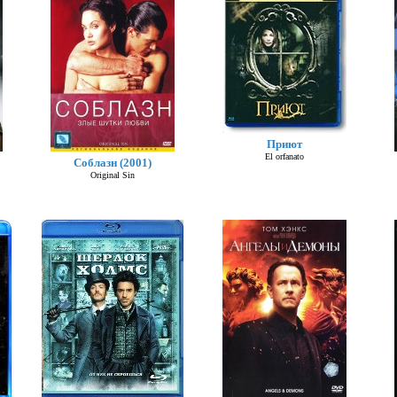
Приют
El orfanato
Соблазн (2001)
Original Sin