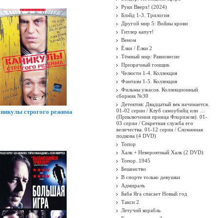
Руки Вверх! (2024)
Блэйд 1-3. Трилогия
Другой мир 5: Войны крови
Гитлер капут!
Веном
Ёлки / Ёлки 2
Тёмный мир: Равновесие
Призрачный гонщик
Челюсти 1-4. Коллекция
Фантазм 1-5. Коллекция
Фильмы ужасов. Коллекционный
сборник №30
Детектив: Двадцатый век начинается.
01-02 серии / Клуб самоубийц или …
никулы строгого режима
(Приключения принца Флоризеля). 01-
03 серии / Секретная служба его
величества. 01-12 серии / Сломанная
подкова (4 DVD)
Топор
Халк + Невероятный Халк (2 DVD)
Топор. 1945
Бешенство
В спорте только девушки
Адмиралъ
Баба Яга спасает Новый год
Такси 2
Летучий корабль