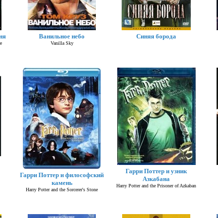
ня
Ванильное небо
Синяя борода
e
Vanilla Sky
Гарри Поттер и узник
Гарри Поттер и философский
Азкабана
камень
Harry Potter and the Prisoner of Azkaban
Harry Potter and the Sorcerer's Stone