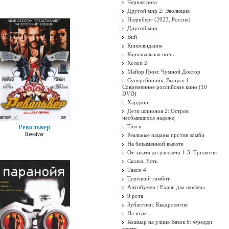
Черная роза
Другой мир 2: Эволюция
Нюрнберг (2023, Россия)
Другой мир
Вий
Киносвидание
Карнавальная ночь
Холоп 2
Майор Гром: Чумной Доктор
Суперсборник: Выпуск 1:
Современное российское кино (10
DVD)
Хардкор
Дети шпионов 2: Остров
несбывшихся надежд
Револьвер
Такси
Revolver
Реальные пацаны против зомби
На безымянной высоте
От заката до рассвета 1-3. Трилогия
Сказка. Есть
Такси 4
Турецкий гамбит
Антибумер / Ехали два шофера
9 рота
Зубастики: Квадрология
На игре
Кошмар на улице Вязов 6: Фредди
мертв