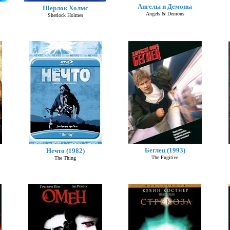
Ангелы и Демоны
Шерлок Холмс
Angels & Demons
Sherlock Holmes
Беглец (1993)
Нечто (1982)
The Fugitive
The Thing