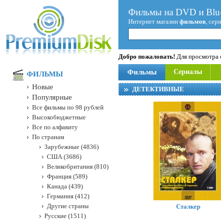
Фильмы на DVD и Blu-
Интернет магазин
фильмов
, сер
Добро пожаловать!
Для просмотра с
Фильмы
Сериалы
ФИЛЬМЫ
Новые
ДЕТЕКТИВНЫЕ
Популярные
Все фильмы по 98 рублей
Высокобюджетные
Все по алфавиту
По странам
Зарубежные (4836)
США (3686)
Великобритания (810)
Франция (589)
Канада (439)
Германия (412)
Другие страны
Сталкер
Русские (1511)