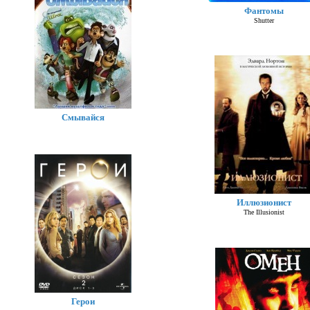
Фантомы
Shutter
Смывайся
Иллюзионист
The Illusionist
Герои