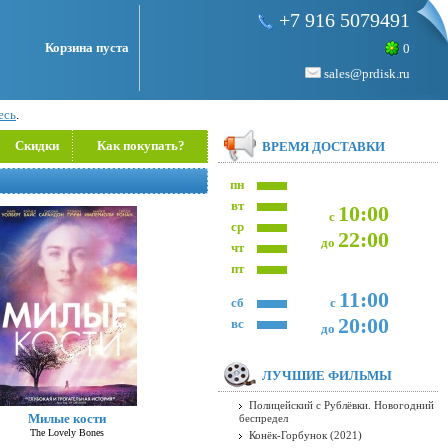
+7 916 5079491
Корзина пуста
0
sales@prdisk.ru
есь
.
Скидки
Как покупать?
ВРЕМЯ ДОСТАВКИ
пн
вт
10:00
с
ср
22:00
до
чт
пт
11:00
сб
с
20:00
вс
до
ЛУЧШИЕ ФИЛЬМЫ
Полицейский с Рублёвки. Новогодний
Милые кости
беспредел
The Lovely Bones
Конёк-Горбунок (2021)