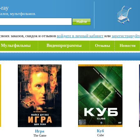
ray
иалов, мультфильмов.
воих заказов, скидок и отзывов
войдите в личный кабинет
или
зарегистрируйт
Мультфильмы
Видеопрограммы
Отзывы
Новости
Куб
Игра
Cube
The Game