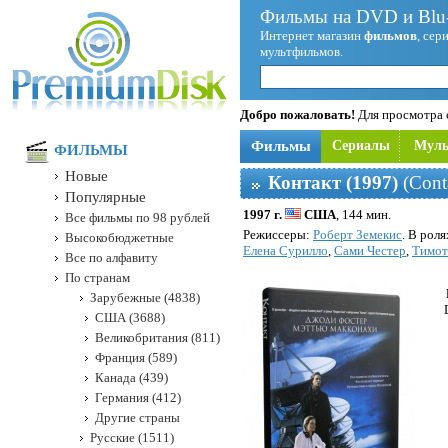
Фильмы на DVD и Blu-
Интернет магазин
фильмов
, сер
мультфильмов.
Добро пожаловать!
Для просмотра с
Фильмы
Сериалы
Мул
ФИЛЬМЫ
Новые
Контакт (1997)
(Cont
Популярные
1997 г.
США
, 144 мин.
Все фильмы по 98 рублей
Режисcеры:
Роберт Земекис
. В рол
Высокобюджетные
Елена Сурилло
,
Сами Честер
,
Тимот
Все по алфавиту
По странам
Зарубежные (4838)
США (3688)
Великобритания (811)
Франция (589)
Канада (439)
Германия (412)
Другие страны
Русские (1511)