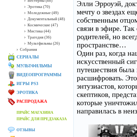
Вестерны (88)
Элли Эрроуэй, док
Эротика (70)
мечту о звездах еще
Молодежные (49)
собственным отцом
Документальный (48)
Космические (47)
связи в эфире. Так
Мистика (44)
родителей, но всег
Трагедия (36)
Мультфильмы (26)
пространстве…
Собрания
Один раз, когда н
СЕРИАЛЫ
искусственный сиг
МУЛЬТФИЛЬМЫ
путешествия была 
ВИДЕОПРОГРАММЫ
расшифровать. Это
ИГРЫ PS3
энтузиастов, котор
ЭРОТИКА
скептиков, предст
которые уничтожил
РАСПРОДАЖА
направилась в не
ПРАЙС МАГАЗИНА
ПРАЙС ДЛЯ ПРЕДЗАКАЗА
ОТЗЫВЫ